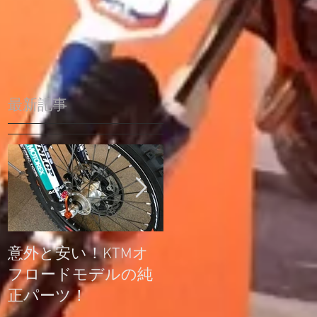
最新記事
意外と安い！KTMオ
公道走行不可モデル
フロードモデルの純
の登録について
正パーツ！