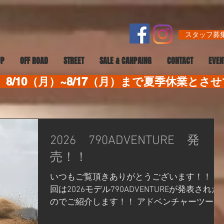
スタッフ募集
UP
OFF ROAD
STREET
SALE & CANPAING
CONTACT
EVEN
8/10（月）~8/17（月）まで夏季休業とさ
2026 790ADVENTURE 発
売！！
いつもご覧頂きありがとうございます！！ 今
回は2026モデル790ADVENTUREが発表された
のでご紹介します！！ アドベンチャーツーリ
ングをより快適にするために設計さ れた、