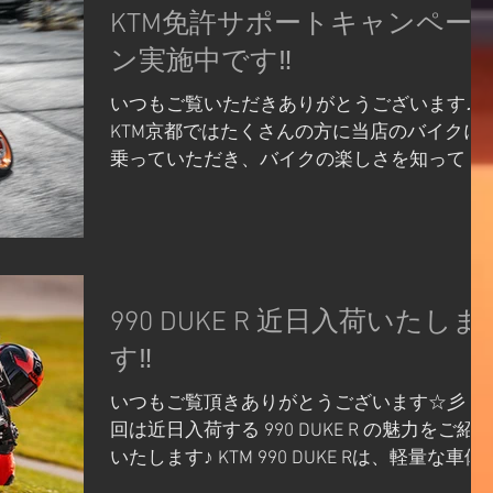
KTM免許サポートキャンペー
体験: サーキットではスリックタイヤ
インストア、ウェビックバイク選びなどの リ
ンクを掲載しておきますのでご活用くださ
ン実施中です‼
い。 スタッフ一同、多くのお客様のご来店を
いつもご覧いただきありがとうございます♪
心よりお待ちしております。 KTM京都ホーム
KTM京都ではたくさんの方に当店のバイクに
ページ KTMオンラインストア ウェビックバイ
乗っていただき、バイクの楽しさを知って こ
ク選びベイシストオート山科店
のお店で買ってよかったなあと思っていただ
KTM/Husqvarna/GASGAS/WP京都 ベイシスト
けるように沢山のキャンペーンやサポートを
オート山科店 京都市山科区北花山大林町38-3
行っております‼ 今回は期間中に免許を取得
075-286-8626 営業時間11時～20時 定休日 
された方/取得予定の方を対象にお安くバイク
曜日
をご購入いただけるキャンペーンについての
990 DUKE R 近日入荷いたしま
紹介です‼✨ 【キャンペーン詳細】 キャンペ
ーン期間中に小型二輪・普通二輪・大型二輪
す‼
免許を取得された方/取得予定の方を対象に下
いつもご覧頂きありがとうございます☆彡 今
記金額をサポート‼ 【キャンペーン実施期
回は近日入荷する 990 DUKE R の魅力をご紹
間】 2026年12月6日（日）まで 【対象マシ
いたします♪ KTM 990 DUKE Rは、軽量な車体
ン】​ MY2023~MY2025​​​​​​ ストリートモデルの新
に最高出力130PSの強力なLC8cエンジンを搭
車 401cc以上 77,000円 126cc以上400ccま