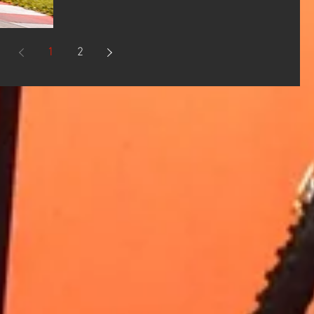
載し、サーキットからワインディングまで
で 33,000円 125cc 16,500円 ※価格はすべ
「最強のファイター」として進化を遂げた次
て税込です その他KTM JAPANの実施するキャ
世代ネイキッドです！ ．強烈なパフォーマン
ンペーンとの併用可能です！ ​ マシン詳細はウ
1
2
ス: 947ccエンジンは、標準の990 DUKEからパ
ェビックバイク選びから お問い合わせはお電
ワーアップし、 怒涛の加速力を発揮🔥 ．
話またはお問合せフォームから
「R」の誇る豪華足回り: トップレベルのWP製
KTM/Husqvarna/GASGAS/WP京都 ベイ
サスペンション（APEX）とブレンボ製
Stylemaキャリパーを標準装備し、高い走行性
能を支える。 ．最先端の軽量シャーシ: 軽量
で剛性の高いフレームが、 鋭いコーナリン
グと軽快な操縦性をもたらす。 ．アグレッシ
ブなデザイン: 鋭いLEDヘッドライトと専用カ
ラーが戦闘的なスタイルを強調‼ ．高機能な
電子制御: トラクションコントロール、ライデ
ィングモード、コーナリングABSなど、 最
新技術が安全と走りの楽しさを両立。 990
DUKE Rは、ただ速いだけでなく、その戦闘力
の高さを日