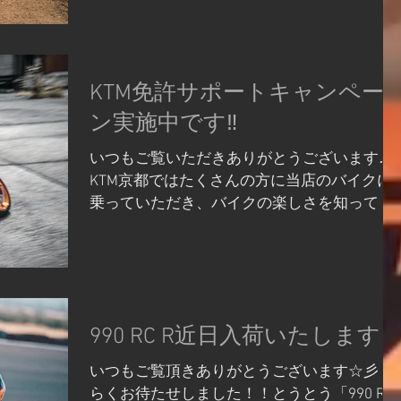
KTM 790 ADVENTURE の 2026 年モデルの導入
が、この度 決定いたしました。KTM ラインナ
ップのミドルレンジをカバ ーするトルクフル
な並列 2 気筒エンジン「LC8c」を搭載し、
KTM免許サポートキャンペー
様々なシチュエーションでライダーを助け、
快適な走りを サポートする電子制御システム
ン実施中です‼
が加わることで、アドベン チャーバイクに求
いつもご覧いただきありがとうございます♪
められる旅の要素を、幅広く満たすモデ ルに
KTM京都ではたくさんの方に当店のバイクに
なっております。 前後サスペンションには、
乗っていただき、バイクの楽しさを知って こ
左右で伸 / 圧減衰調整を独立調 整する 43φWP
のお店で買ってよかったなあと思っていただ
APEX フロントサスペンション、またプリロー
けるように沢山のキャンペーンやサポートを
ド並びに伸び減衰調整が可能な WP APEX リア
行っております‼ 今回は期間中に免許を取得
ショックを装備 し、これは上級機種である
された方/取得予定の方を対象にお安くバイク
KTM 890 ADVENTURE と同様の足周 りとなり
をご購入いただけるキャンペーンについての
ます。フォークトップキャップの調整ダイヤ
990 RC R近日入荷いたします‼
紹介です‼✨ 【キャンペーン詳細】 キャンペ
ル で、伸 / 圧両方の減衰調整ができることか
ーン期間中に小型二輪・普通二輪・大型二輪
ら、とくにオフ...
いつもご覧頂きありがとうございます☆彡 長
免許を取得された方/取得予定の方を対象に下
らくお待たせしました！！とうとう「990 RC