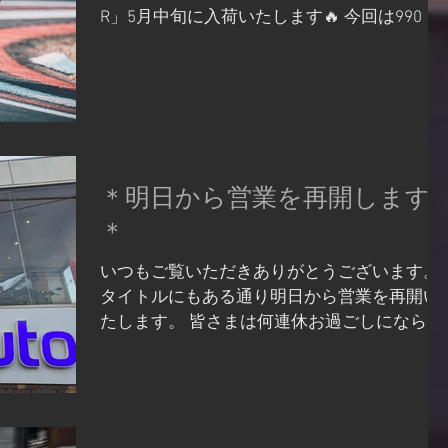
記金額をサポート‼ 【キャンペーン実施期
R」5月中旬に入荷いたします🔥 今回は990 RC
間】 2026年12月6日（日）まで 【対象マシ
Rの魅力をたくさんご紹介いたします♪ 990RC
ン】​ MY2023~MY2025​​​​​​ ストリートモデルの新
Rは、サーキット直系のパフォーマンスとス
車 401cc以上 77,000円 126cc以上400ccま
リートでの快適性を高度に両立させた、 次世
で 33,000円 125cc 16,500円 ※価格はすべ
代のスーパースポーツモデルです‼ MotoGPで
て税込です その他KTM JAPANの実施するキャ
培った技術を凝縮したこのマシンの主な魅力
ンペーンとの併用可能です！ ​ マシン詳細はウ
についてご紹介いたします♪ 1. 高性能なLC8c
ェビックバイク選びから お問い合わせはお電
エンジンと軽量な車体 ．強力かつ扱いやすい
＊明日から営業を再開します
話またはお問合せフォームから
パラレルツイン: 947ccのLC8cエンジンを搭載
＊
KTM/Husqvarna/GASGAS/WP京都 ベイ
し、最高出力127.84ps、 最大トルク103Nm
を発揮します。 ．優れたパワーウェイトレシ
いつもご覧いただきありがとうございます。
オ: 軽量コンパクトなエンジン（57kg）によ
タイトルにもある通り明日から営業を再開い
り、 加速性能と旋回性能が高い次元でバラ
たします。 皆さまは何連休お過ごしになられ
ンスされています‼ 2. MotoGP由来の技術とデ
ましたか？ 当店はまるっと一週間お休みを頂
ザイン ．サーキット直系のパフォーマンス:
戴いたしました。 お休み期間中にいただきま
ウイングレットを装備した空力カウルなど、
したお問い合わせやオンラインストアの発送
MotoGPマシン「RC16」の技術と遺伝子が詰
業務などは、 順次行っていきますのでお待ち
め込まれています。 ．本格的なライディング
くださいませ。 下記にホームページやオンラ