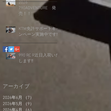
2026
790ADVENTURE 発
売！！
KTM免許サポートキャ
ンペーン実施中です‼
990 RC R近日入荷いた
します‼
アーカイブ
2026年6月
（7）
7件の記事
2026年5月
（9）
9件の記事
2026年4月
（6）
6件の記事