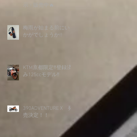
示・販売中🔥
梅雨が始まる前にい
かがでしょうか︎!!
KTM京都限定‼登録済
み125ccモデル‼
390ADVENTURE X 発
売決定！！