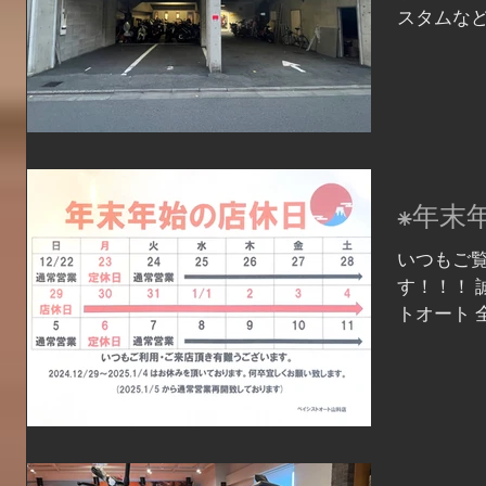
スタムな
「駐車場
あるので今
⁕年末
いつもご
す！！！ 
トオート 全
1月4日(
す。 翌年
の業務を再