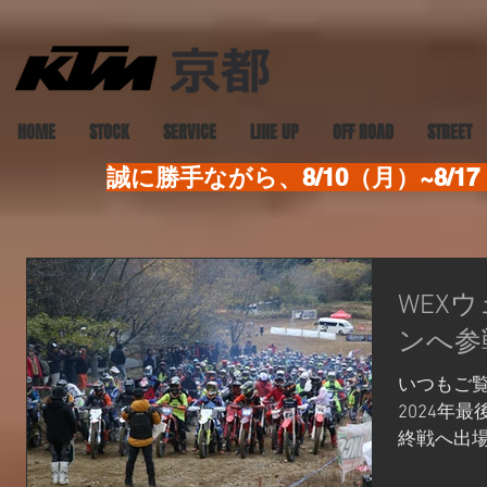
HOME
STOCK
SERVICE
LINE UP
OFF ROAD
STREET
誠に勝手ながら、8/10（月）~8
WEXウ
ンへ参
いつもご覧
2024年
終戦へ出場
いう間です