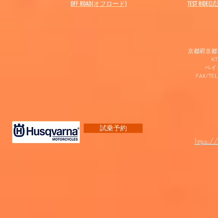
OFF ROAD(オフロード)
​TEST RIDE
京都府京都市
K
​ベ
FAX/TEL
試乗予約
https:/