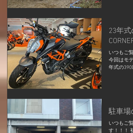
走って丸太
のですが・・
23年式
CORNE
いつもご
今回はモデ
年式の39
のモデルは
のカラーリ
とKTM味
の カラーリ
駐車場
いつもご
す！！！ 