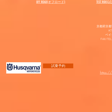
OFF ROAD(オフロード)
​TEST RIDE
京都府京都市
K
​ベ
FAX/TEL
試乗予約
https:/