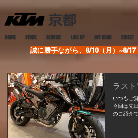
HOME
STOCK
SERVICE
LINE UP
OFF ROAD
STREET
誠に勝手ながら、8/10（月）~8
ラスト7
いつもご
今回は先日
のご紹介で
て店頭にあ
わったた
外装はロ