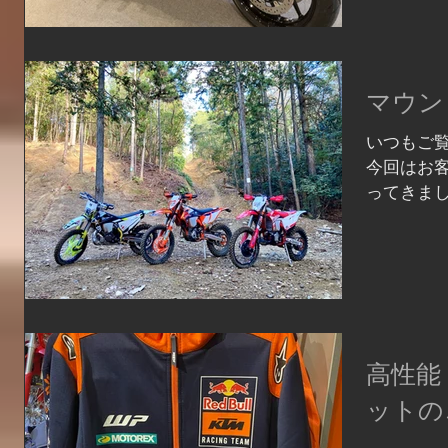
ラッと変わ
マウン
いつもご
今回はお
ってきまし
がメイン
ードで今回
ました 前
具合...
高性能
ットの