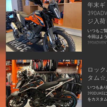
年末ギ
390A
ジ入荷
いつもご
今回はよう
390ADV
す！ 本当
2022年
に待った39
入荷...
ロック
タム☆
いつもあり
390DU
をカスタ
が純正の3