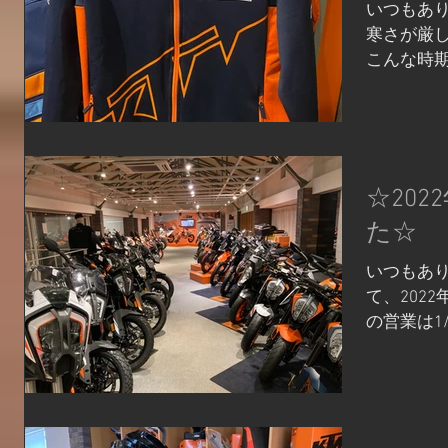
いつもあり
寒さが厳し
こんな時
ジャケット
ジャケット
トシェル
性・通気性
☆20
た☆
いつもあり
て、202
の営業は1
けしますが
ンストアの
務も同様に
も注文、お.