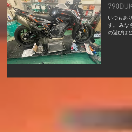
ます。)と
790D
いつもあり
す。 みな
の遊びはど
わからな
790DU
どれぐら
す！...