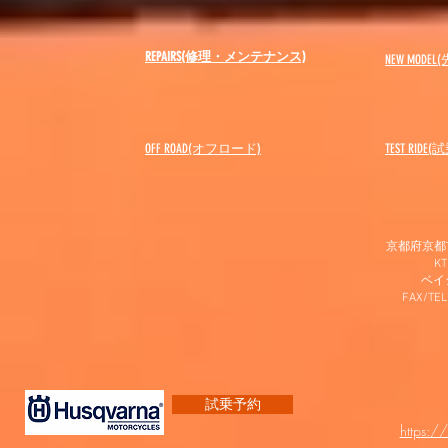
REPAIRS(修理・メンテナンス)
NEW MODEL
(
OFF ROAD(オフロード)
​TEST RIDE
京都府京都市
K
​ベ
FAX/TEL
試乗予約
https:/