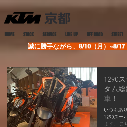
HOME
STOCK
SERVICE
LINE UP
OFF ROAD
STREET
誠に勝手ながら、8/10（月）~8
129
タム総
車！
いつもあり
1290ス
ます。 こ