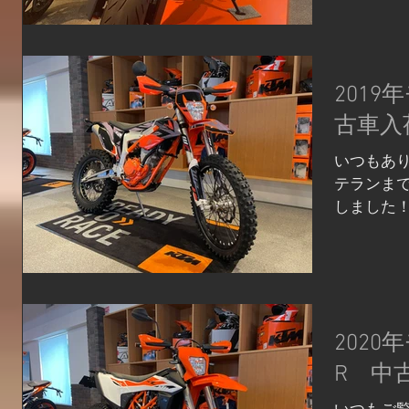
パワーパー
2019年
古車入
いつもあり
テランま
しました！ 
込） 25
がFREER
98.5k
ち...
2020
R 中