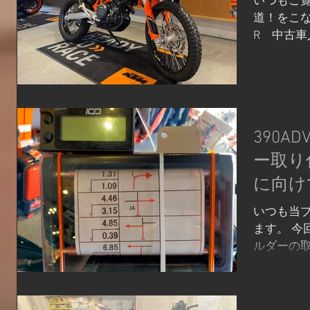
いつもご覧
道！をこな
R 中古車
1616km
で、かなり
いているので
390A
ー取り
に向け
いつも当
ます。 今
ルダーの取
マガジン
ー」(北
をするイ