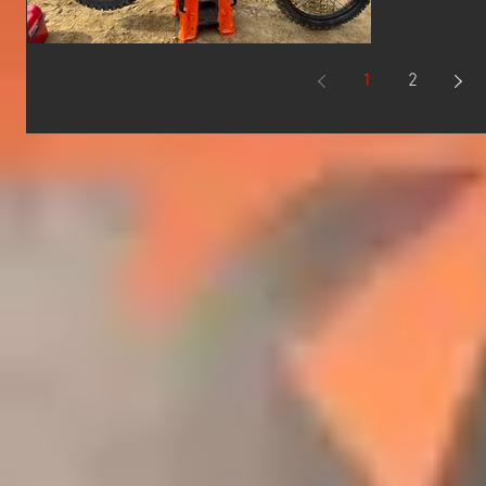
る最後の
既にメー
みになって
1
2