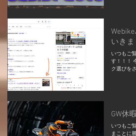
ます！！ 
あります
ど...
Web
いきま
いつもご
す！！！ 
ク選びを
のが、当
「Webi
る時ってG
り、今では
GW休
いつもご
まことに