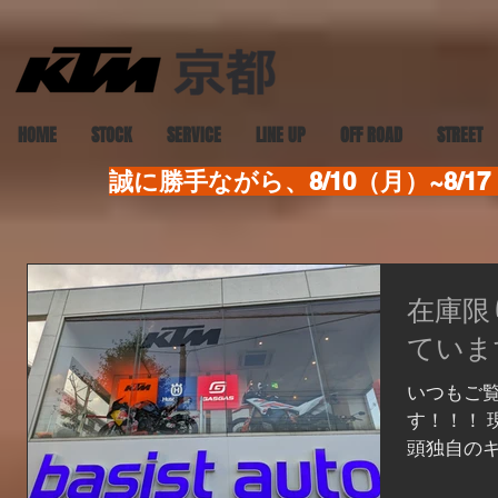
HOME
STOCK
SERVICE
LINE UP
OFF ROAD
STREET
誠に勝手ながら、8/10（月）~8
在庫限
ていま
いつもご
す！！！ 
頭独自の
古車両と