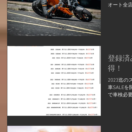
オート全店
になりまし
再開いた
ますがよろ
登録済
得！
2023迄
車SALE
で車検必
ただくと約
でフルモデ
てはひと
体は未使用車