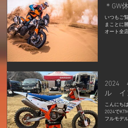
＊GW
いつもご
まことに
オート全店
いただきま
再開いた
ますがよ
スタッフが
202
ル イ
こんにちは
2024で
フルモデル
はTBIモ