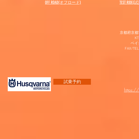
OFF ROAD(オフロード)
​TEST RIDE
京都府京都市
K
​ベ
FAX/TEL
試乗予約
https:/