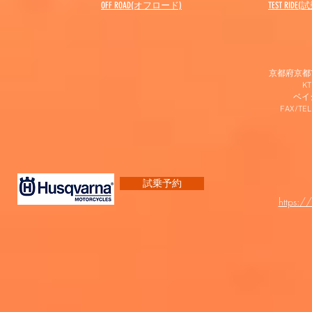
OFF ROAD(オフロード)
​TEST RIDE
京都府京都市
K
​ベ
FAX/TEL
試乗予約
https:/