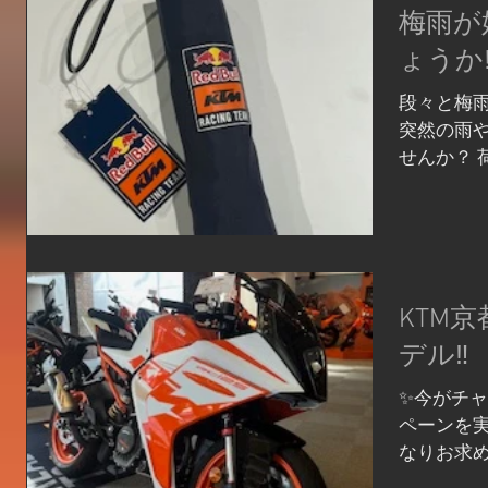
業時間11
梅雨が
あるライデ
性能を高
ょうか︎!
ドベンチャ
走りたい」
段々と梅雨
い」 そん
突然の雨
見ると想像
せんか？ 
る方はぜひ
たたみ傘
バイク選び
できちゃ
https://sh
す🍀 シ
KTM/Hus
使えて便利
オート山科
らセールで￥
KTM京
075-286-86
ンストア
是非チェックして
デル‼
FLETCH 
✨今がチャ
ル価格 ￥2,4
ペーンを実
都 ベイシ
なりお求め
山大林町38-3 
た方にはPO
kyoto.c