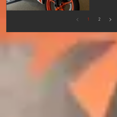
"5万円分"プ
: 車両本体価
125DUKE 
1
2
両本体価格￥4
125cc
はのスポー
いやすく
広いシーン
も、走る
です!! 
または店頭
キャンペー
了となっ
早めに!! KT
イシストオ
林町38-3 0