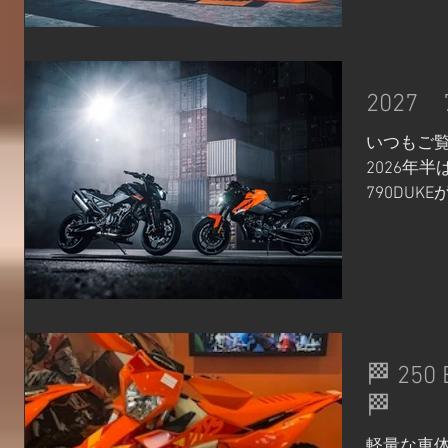
パワーパー
については2
ります） 先
￥178,3
2027
つのおまと
（￥238
いつもご覧
・ トラック
2026年
ット走行
790DU
の調製、ト
情報が入りま
段階スリ
軽快さに磨
アンチウ
並列2気
ます。 クイッ
「790 
クラッチ
にインス
ウンがで
ー第一主
速が可能に
向上しました
🏁 25
ップ・レギ
の力強い
🏁
によるリ
しつつ、タ
ぐ制御シ
量化に成功
軽量な車体