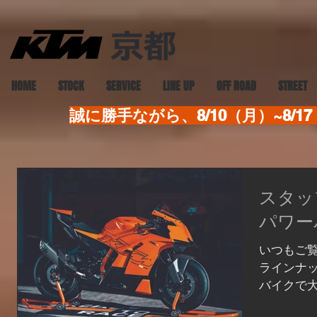
HOME
STOCK
SERVICE
LINE UP
OFF ROAD
STREET
誠に勝手ながら、8/10（月）~8
スタッフ
パワー
いつもご覧
ラインナ
バイクで大人
ッフSの独