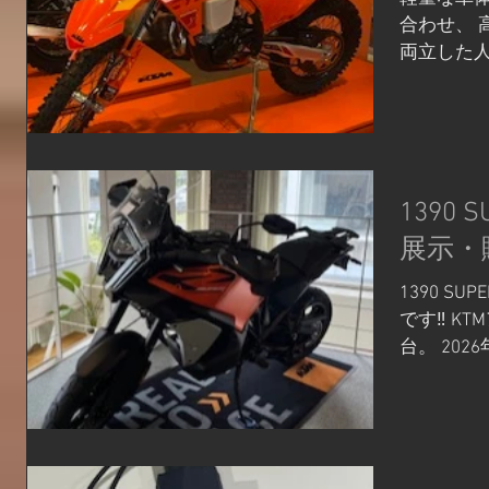
「WP BR
合わせ、 
でリニア
両立した人
製フロン
DAYSモ
で、路面追
別装備も採
制: 新設
ルとはひと
軽量化を両
リングか
種電子制御
し、 オフ
1390 S
時期／20
おすすめの
119万8,0
い軽さや迫
展示・
特別感をぜ
1390 SUP
デル 250 EX
です‼ K
ご来店をお
台。 2026年
ックバイク
EVO ￥ 3
https://sh
トフェイ
KTM/Hus
停まって
オート山科
放ちます。
075-286-8
子制御装備