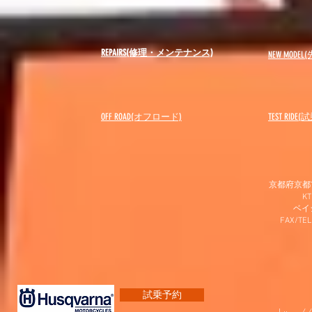
REPAIRS(修理・メンテナンス)
NEW MODEL
(
OFF ROAD(オフロード)
​TEST RIDE
京都府京都市
K
​ベ
FAX/TEL
試乗予約