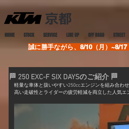
HOME
STOCK
SERVICE
LINE UP
OFF ROAD
STREET
誠に勝手ながら、8/10（月）~8
🏁 250 EXC-F SIX DAYSのご紹介 🏁
軽量な車体と扱いやすい250ccエンジンを組み合わ
高い走破性とライダーの疲労軽減を両立した人気エン