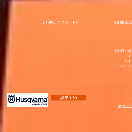
OFF ROAD(オフロード)
​TEST RIDE
京都府京都市
K
​ベ
FAX/TEL
試乗予約
https:/