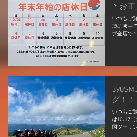
＊お正
掲載してお
ッフ一同
いつもご
待ちしてお
誠に勝手
KTMオン
プ全店で 2
ベイシス
日（月）ま
KTM/Hus
1月6日（
オート山科
を再開させ
075-286-8
お願いいた
業時間11
ビックバイ
なります。
てはお盆
390S
で、 気に
グ！！
お問い合わ
アはこちら
いつもご覧
KTM/Hus
は10/1
オート山科
国ツーリ
075-286-8
紹介します！