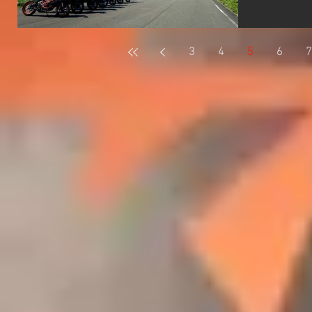
業時間11
10/17
⛴で愛媛
ーは22：
3
4
5
6
7
乗船でき
へのツーリ
港までは高
ンジフェ
快適です 
楽しいかも
30！！！
ます😲 
グ開始です
でしたが
もございま
向けて下
もぐんぐん
四国カルス
る怪しげな