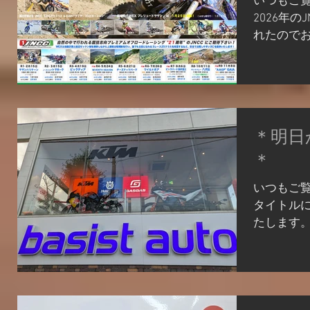
いつもご
ています！
2026年の
てください
れたのでお
いしてお
ト・ウエ
いただくか
ていただき
込フォーム htt
ている方は
ride K
リーは JN
075-286
KTM/Hus
https://kt
＊明日
オート山科
075-286-8
＊
いつもご
タイトル
たします。
ましたか？
問い合わ
どは、 順
いませ。 
トア、ウェ