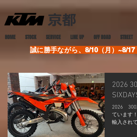
HOME
STOCK
SERVICE
LINE UP
OFF ROAD
STREET
誠に勝手ながら、8/10（月）~8
2026 300XC
SIXDA
2026 30
ています！ 
輸入され
もナンバ