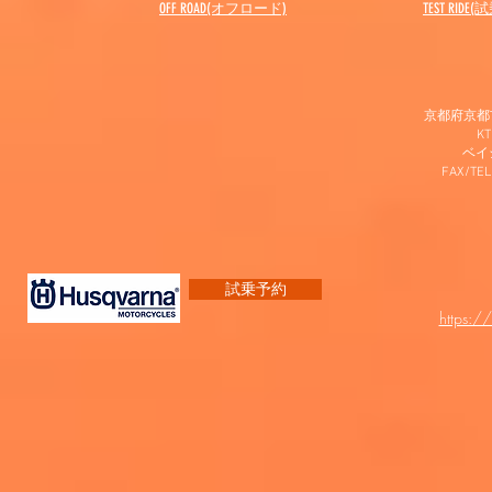
OFF ROAD(オフロード)
​TEST RIDE
京都府京都市
K
​ベ
FAX/TEL
試乗予約
https:/