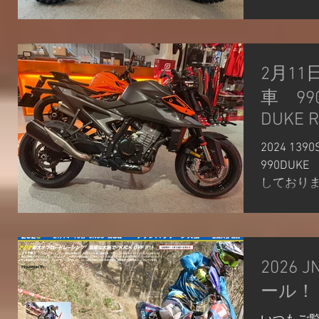
道走行に
備していない
入されるよ
クはこれま
2月1
OKです。
なくなった
車 990DUKE /
価格は1,43
DUKE R
よりも92
ックとして
2024 139
クル300
990DU
載。サス
しております！
レーキも前
わずと知
でも注目度が
セミアク
ップライ
するあら
同系統のモ
されたモデル
2026
いものの
し軽量な
ーマンスは
ール！
トファイタ
を2月11