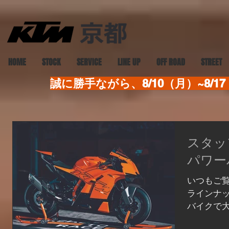
HOME
STOCK
SERVICE
LINE UP
OFF ROAD
STREET
誠に勝手ながら、8/10（月）~8
スタッフ
パワー
いつもご覧
ラインナ
バイクで大人
ッフSの独