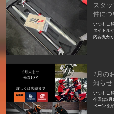
スタッ
件につ
いつもご覧
タイトル
内容丸分
ペンション
ー、ついに
お正月の
ましたので
2月の
知らせ
いつもご
今回は2
ペーンを紹
で終了予