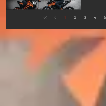
ンを2月
た！🎉 
日以降に免
1
2
3
4
5