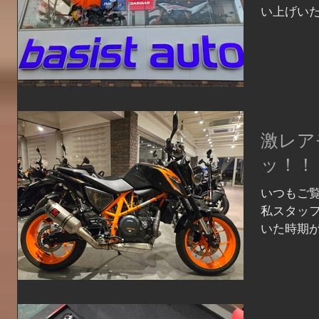
い上げい
舗紹介を
ます！ 初
ナ/GASG
激レア
ッ！！
いつもご覧
私スタッフ
いた時期があ
ですよ。 D
あったの
いますが、