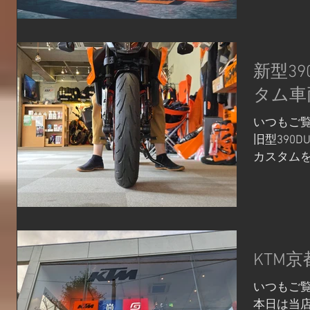
パワーパー
については2
ります） 先
￥178,3
新型3
つのおまと
（￥238
タム車
・ トラック
いつもご
ット走行
旧型390
の調製、ト
カスタム
段階スリ
した！ や
アンチウ
えで値段
ます。 クイッ
ので、 そ
クラッチ
に作っちゃ
ウンがで
速が可能に
KTM
ップ・レギ
によるリ
いつもご
ぐ制御シ
本日は当