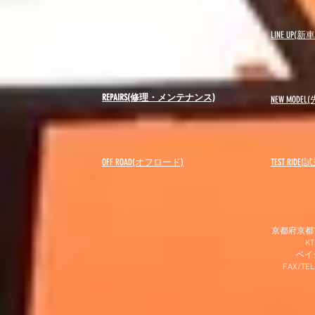
BLOG(ブログ)
LINE UP(
REPAIRS(修理・メンテナンス)
NEW MODEL
(
OFF ROAD(オフロード)
​TEST RIDE
京都府京都市
K
​ベ
FAX/TEL