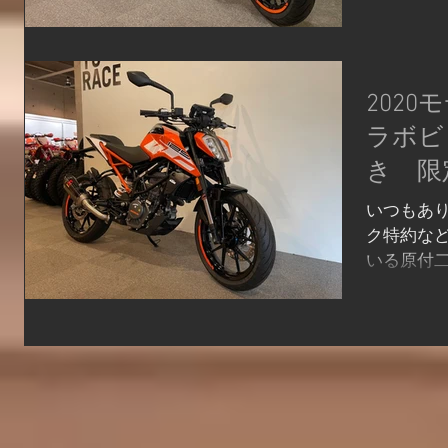
スキット
おります！
はシートバ
2020
ラボビ
き 限
いつもあり
ク特約な
いる原付
いますね！
車両にな
スです！ 
スリップオン