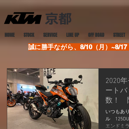
HOME
STOCK
SERVICE
LINE UP
OFF ROAD
STREET
誠に勝手ながら、8/10（月）~8
2020
ートバ
数！ 
いつもあり
ル 125
エンドミ