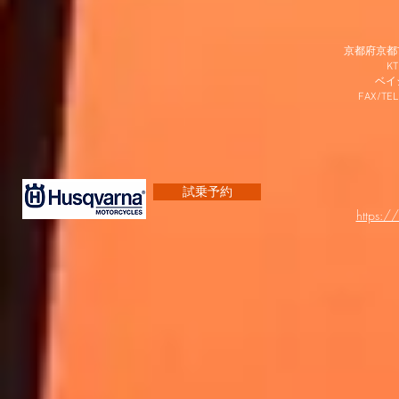
京都府京都市
K
​ベ
FAX/TEL
試乗予約
https:/