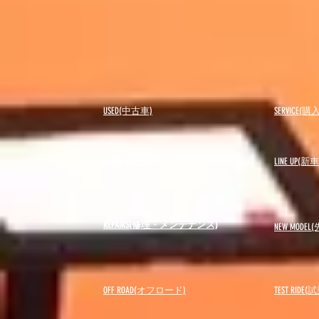
USED(中古車)
SERVICE
BLOG(ブログ)
LINE UP(
REPAIRS(修理・メンテナンス)
NEW MODEL
(
OFF ROAD(オフロード)
​TEST RIDE