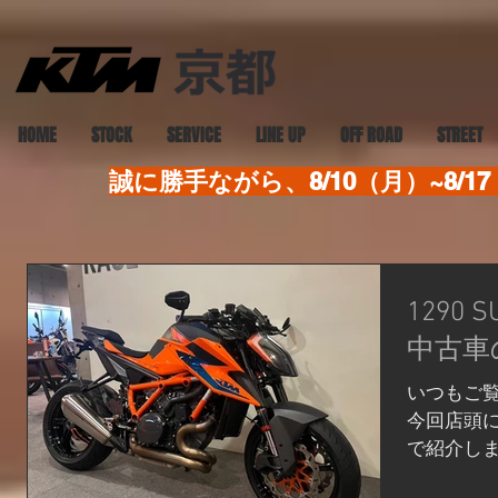
HOME
STOCK
SERVICE
LINE UP
OFF ROAD
STREET
誠に勝手ながら、8/10（月）~8
1290
中古車
いつもご
今回店頭に1
で紹介し
ツによる