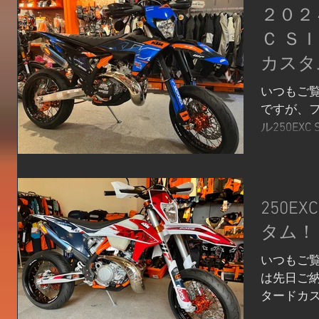
２０２
Ｃ Ｓ
カスタ
いつもご覧
ですが、フ
ル250EX
納車させ
B
After...
250EX
タム！
いつもご覧
は先日ご納車
タードカス
コいい！！