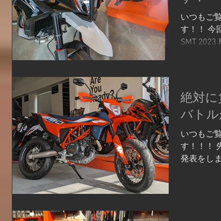
凸など無
いつもご
っかり踏
す！！ 今回
が速くなっ
SMT 202
ターは非
ックパッ
剰とも思え
ちろん、
にも多く
み合わせ
らないこと
っ...
絶対に
390END
イッチBO
バトル
がっています
いつもご
す！！！ 
発表をしまし
モタード
ン登場！！
筒２本出
ル、10250r