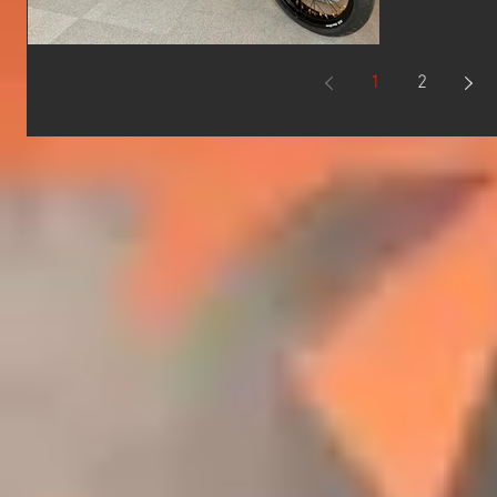
エンジンで
ｍ→320
心の...
1
2