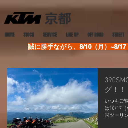
HOME
STOCK
SERVICE
LINE UP
OFF ROAD
STREET
誠に勝手ながら、8/10（月）~8
390S
グ！！
いつもご覧
は10/1
国ツーリ
紹介します！