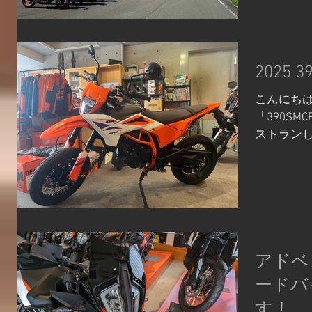
10/17
⛴で愛媛
ーは22：
乗船でき
2025
へのツーリ
港までは高
こんにちは
ンジフェ
「390S
快適です 
ストランし
楽しいかも
で茨木まで
30！！！
は苦手なシ
ます😲 
スクリー
グ開始です
けますが、1
でしたが
ンジンか
もございま
適です 茨
向けて下
STREET
アドベ
もぐんぐん
ンスがよ
ードバ
四国カルス
ドのヒラヒ
る怪しげな
す！
スペンシ