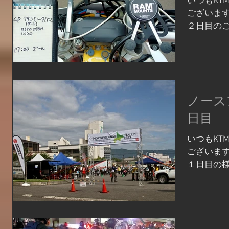
いつもKT
ございます
２日目のご
は函館と
離れてい
202km
ノース
日目
いつもKT
ございます
１日目の様
も恵まれ、
はなく一安
タート地点