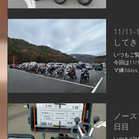
引き続き今
ントはざ
「ツーリン
「コマ図」.
11/1
してき
いつもご
今回は11
マ練2da
紹介いたし
うと「コ
ります コ
マ図」...
ノース
日目