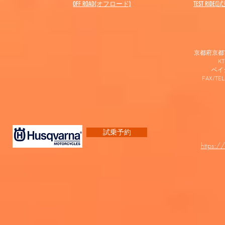
OFF ROAD(オフロード)
​TEST RIDE
京都府京都市
K
​ベ
FAX/TEL
試乗予約
https:/