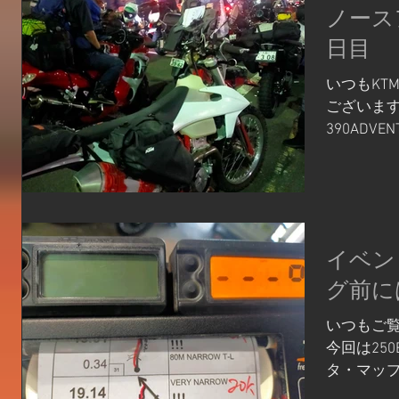
ノース
日目
いつもKT
ございます
390ADV
ラリーへ参
ルまでの
なります。
陸するので
イベン
グ前に
いつもご
今回は250
タ・マップ
まれた経緯とし