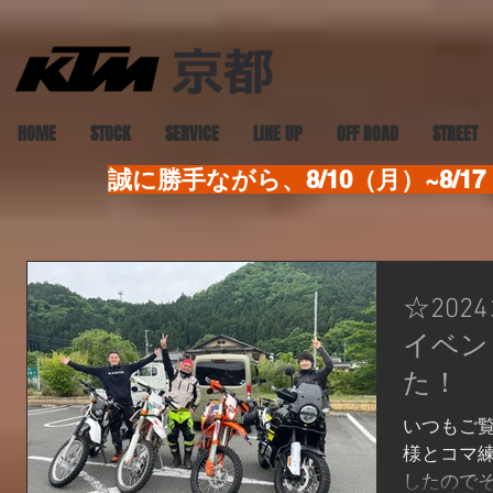
HOME
STOCK
SERVICE
LINE UP
OFF ROAD
STREET
誠に勝手ながら、8/10（月）~8
☆202
イベン
た！
いつもご覧
様とコマ練
したのでそ