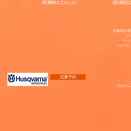
OFF ROAD(オフロード)
​TEST RIDE
京都府京都市
K
​ベ
FAX/TEL
試乗予約
https:/