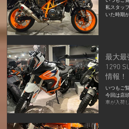
いつもご覧
上限150
私スタッフ
いた時期があ
ですよ。 D
あったの
いますが、
最大最
1290 
情報！
いつもご
今回は店頭に1
車が入荷し
両は23年
になってい
1301ccで