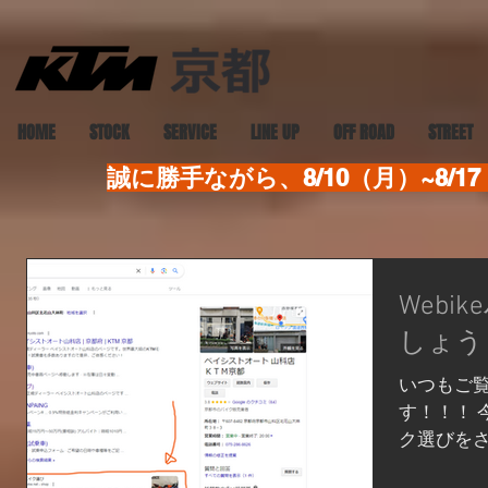
HOME
STOCK
SERVICE
LINE UP
OFF ROAD
STREET
誠に勝手ながら、8/10（月）~8
Web
しょう
いつもご
す！！！ 
ク選びを
のが、当