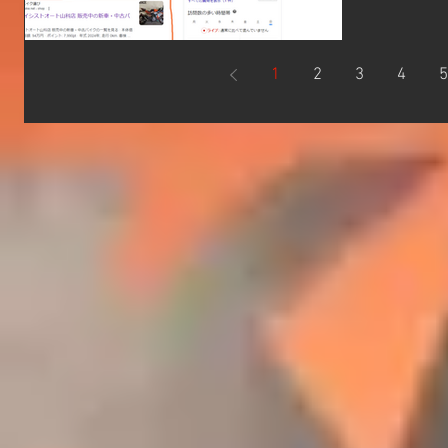
Webike
る時って G
み...
1
2
3
4
5