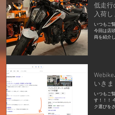
低走行の
入荷し
いつもご
今回は店頭
両を紹介し
ワンオーナ
なってます！
モデルは89
Web
いきま
いつもご
す！！！ 
ク選びを
のが、当店