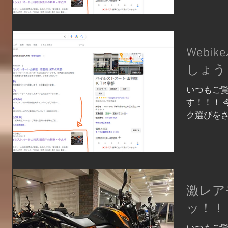
「Webi
されてい
ただくた
イトルで
Web
「Webi
Google
しょう
るとウェ
いつもご
こをクリッ
す！！！ 
ている車両
ク選びを
認・見積
のが、当店
い合わせい
Webike
完了後）
る時って G
「Webi
される方も
バイク選
激レア
だいたお
ッ！！
るものがプ
イント支給