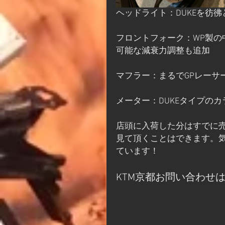
ヘッドライト：DUKEを彷彿
フロントフォーク：WP製の中
可能な減衰力調整も追加
マフラー：まるでGPレーサ
メーター：DUKEタイプのカ
店頭に入荷した分はすでに
見て頂くことはできます。
ています！
KTM京都お問い合わせ