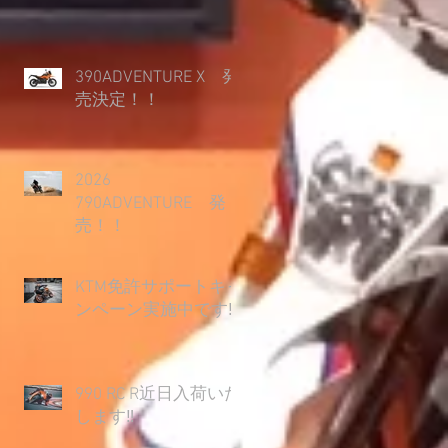
390ADVENTURE X 発
売決定！！
2026
790ADVENTURE 発
売！！
KTM免許サポートキャ
ンペーン実施中です‼
990 RC R近日入荷いた
します‼