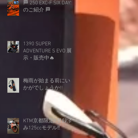
🏁 250 EXC-F SIX DAYS
のご紹介 🏁
1390 SUPER
ADVENTURE S EVO 展
示・販売中🔥
梅雨が始まる前にい
かがでしょうか︎!!
KTM京都限定‼登録済
み125ccモデル‼