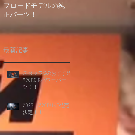
フロードモデルの純
の登録について
正パーツ！
最新記事
スタッフSのおすすめ
990RC Rパワーパー
ツ！！
2027 790DUKE発売
決定！！