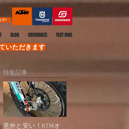
中!
T
BLOG
CUSTOMIZE
TEST RIDE
せていただきます
特集記事
意外と安い！KTMオ
公道走行不可モデル