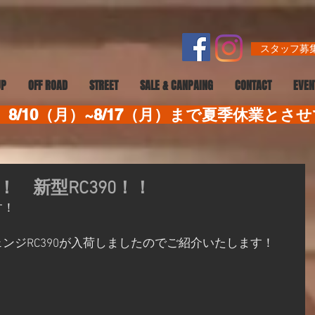
スタッフ募集
UP
OFF ROAD
STREET
SALE & CANPAING
CONTACT
EVEN
8/10（月）~8/17（月）まで夏季休業とさ
 新型RC390！！
す！
ンジRC390が入荷しましたのでご紹介いたします！