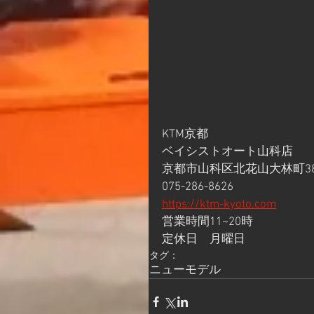
KTM京都
ベイシストオート山科店
京都市山科区北花山大林町38
075-286-8626
https://ktm-kyoto.com
営業時間11~20時
定休日　月曜日
タグ：
ニューモデル