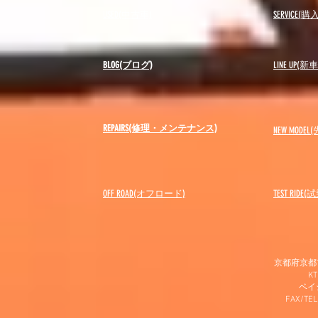
USED(中古車)
SERVICE
BLOG(ブログ)
LINE UP(
REPAIRS(修理・メンテナンス)
NEW MODEL
(
OFF ROAD(オフロード)
​TEST RIDE
京都府京都市
K
​ベ
FAX/TEL