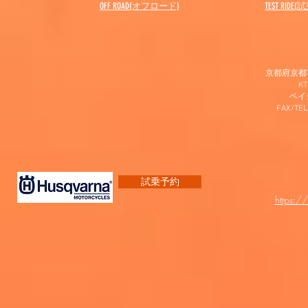
OFF ROAD(オフロード)
​TEST RIDE
京都府京都市
K
​ベ
FAX/TEL
試乗予約
https:/