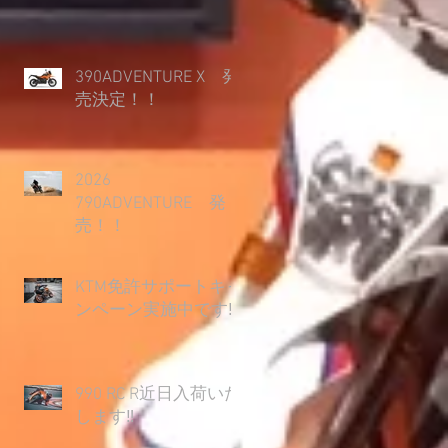
390ADVENTURE X 発
売決定！！
2026
790ADVENTURE 発
売！！
KTM免許サポートキャ
ンペーン実施中です‼
990 RC R近日入荷いた
します‼