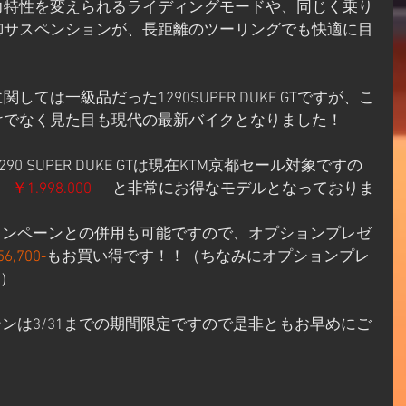
力特性を変えられるライディングモードや、同じく乗り
御サスペンションが、長距離のツーリングでも快適に目
ては一級品だった1290SUPER DUKE GTですが、こ
けでなく見た目も現代の最新バイクとなりました！
90 SUPER DUKE GTは現在KTM京都セール対象ですの
⇒　
￥1.998.000-　
と非常にお得なモデルとなっておりま
ャンペーンとの併用も可能ですので、オプションプレゼ
,700-
もお買い得です！！（ちなみにオプションプレ
分）
ーンは3/31までの期間限定ですので是非ともお早めにご