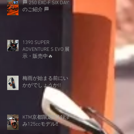
🏁 250 EXC-F SIX DAYS
のご紹介 🏁
1390 SUPER
ADVENTURE S EVO 展
示・販売中🔥
梅雨が始まる前にい
かがでしょうか︎!!
KTM京都限定‼登録済
み125ccモデル‼