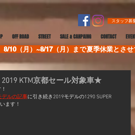
スタッフ募集
UP
OFF ROAD
STREET
SALE & CANPAING
CONTACT
EVEN
8/10（月）~8/17（月）まで夏季休業とさ
E GT 2019 KTM京都セール対象車★
す！
8モデルの記事
に引き続き2019モデルの1290 SUPER 
思います！