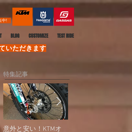
中!
T
BLOG
CUSTOMIZE
TEST RIDE
せていただきます
特集記事
意外と安い！KTMオ
公道走行不可モデル