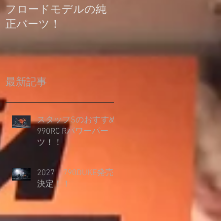
フロードモデルの純
の登録について
正パーツ！
最新記事
スタッフSのおすすめ
990RC Rパワーパー
ツ！！
2027 790DUKE発売
決定！！