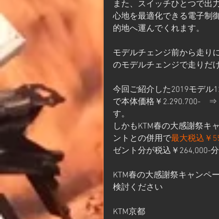
また、スイッチひとつで出
心地を最適化できる電子制
的地へ運んでくれます。
モデルチェンジ前から走りに関し
のモデルチェンジで走りだ
今回ご紹介した2019モデル12
で本体価格￥2.290.700-　
す。
しかもKTM春の大感謝祭キ
ントとの併用で
最大税込￥556
ゼント分が税込￥264,000-
KTM春の大感謝祭キャンペ
検討ください
KTM京都