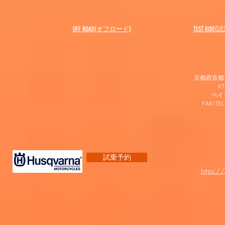
OFF ROAD(オフロード)
​TEST RIDE
京都府京都市
K
​ベ
FAX/TEL
試乗予約
https:/