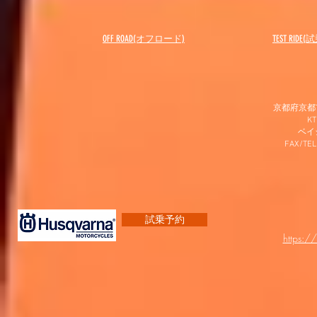
OFF ROAD(オフロード)
​TEST RIDE
京都府京都市
K
​ベ
FAX/TEL
試乗予約
https:/