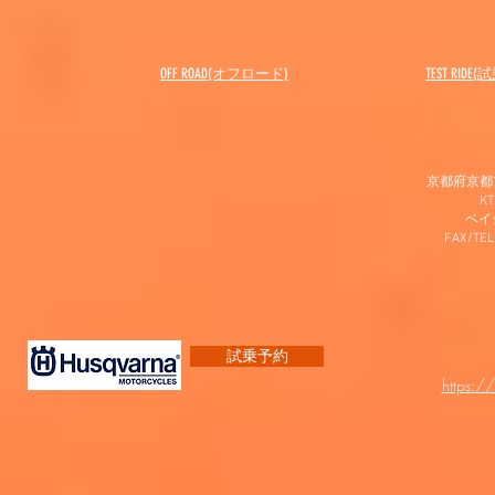
OFF ROAD(オフロード)
​TEST RIDE
京都府京都市
K
​ベ
FAX/TEL
試乗予約
https:/