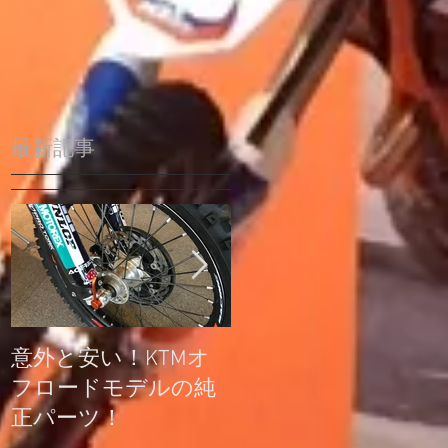
最新記事
意外と安い！KTMオ
公道走行不可モデル
フロードモデルの純
の登録について
正パーツ！