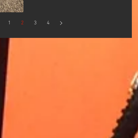
いのでブレーキコントロールもしやすくなり
ます！ 現在在庫がたくさんありますので、予
備部品として１ついかがでし...
1
2
3
4