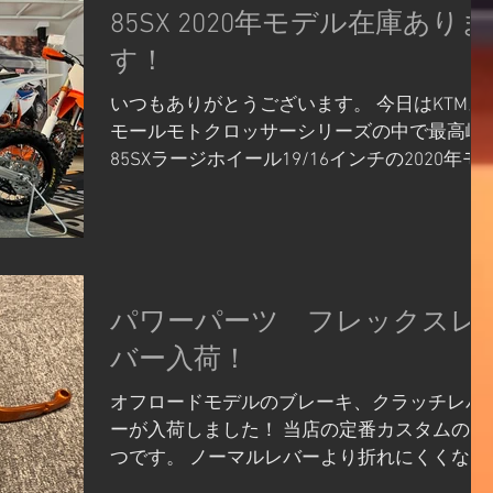
85SX 2020年モデル在庫ありま
す！
いつもありがとうございます。 今日はKTMス
モールモトクロッサーシリーズの中で最高峰
85SXラージホイール19/16インチの2020年モ
デルをご紹介します。当店在庫少ないので早
い者勝ちです！！ KTM85SXはモトクロス競技
として使用する際はフルサイズになる前の最
後のスモー...
パワーパーツ フレックスレ
バー入荷！
オフロードモデルのブレーキ、クラッチレバ
ーが入荷しました！ 当店の定番カスタムの1
つです。 ノーマルレバーより折れにくくなり
ます！ また、ブレーキのタッチがわかりやす