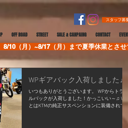
スタッフ募集
UP
OFF ROAD
STREET
SALE & CANPAING
CONTACT
EVEN
8/10（月）~8/17（月）まで夏季休業とさ
WPギアバック入荷しました♫
いつもありがとうございます。 WPからトラ
ルバックが入荷しました！かっこいい～♫ WP
とはKTMの純正サスペンションに装備されて
いるサスペンションブランドです。KTMの車
体はフレームとサスペンションを共同開発し
完成したバイクなので純正のサスペンション