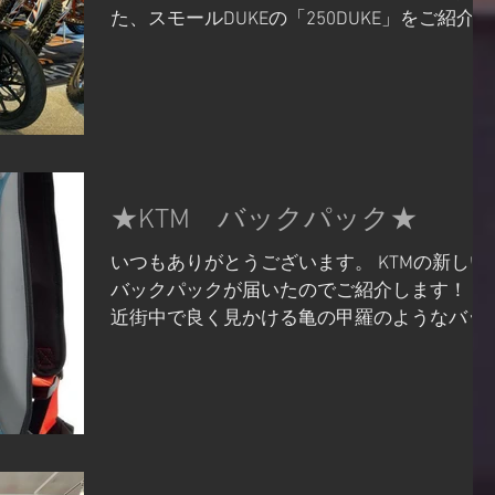
た、スモールDUKEの「250DUKE」をご紹介し
たいと思います！ ＜2021モデル 250DUKE
シルバー＞ 先ずは250DUKEに装備された豪華
な装備のご紹介です <ブレーキキャリパー>...
★KTM バックパック★
いつもありがとうございます。 KTMの新しい
バックパックが届いたのでご紹介します！ 最
近街中で良く見かける亀の甲羅のようなバッ
ク。このバック凄く使い勝手がいいんです！
まずは外側の素材が固く作られているので背
中のフィット感が良く型崩れも気にならない
ですし上に物を置いても中の荷...