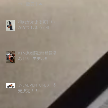
示・販売中🔥
梅雨が始まる前にい
かがでしょうか︎!!
KTM京都限定‼登録済
み125ccモデル‼
390ADVENTURE X 発
売決定！！