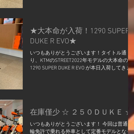
の状態から一番バイクに...
★大本命が入荷！1290 SUPER
DUKE R EVO★
いつもありがとうございます！タイトル通
り、KTMのSTREET2022年モデルの大本命の
1290 SUPER DUKE R EVO が本日入荷してきま
した！ バイクの紹介記事は以前更新したこち
らをご参考下さい！ こちらの 1290 SUPER
DUKE R EVO...
在庫僅少 ☆ ２５０ＤＵＫＥ ☆
いつもありがとうございます！ 今回は普通二
輪免許で乗れる外車として定番モデルとなっ