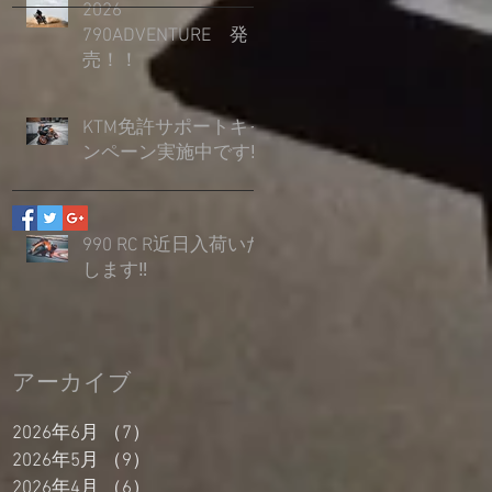
2026
790ADVENTURE 発
売！！
KTM免許サポートキャ
ンペーン実施中です‼
990 RC R近日入荷いた
します‼
アーカイブ
2026年6月
（7）
7件の記事
2026年5月
（9）
9件の記事
2026年4月
（6）
6件の記事