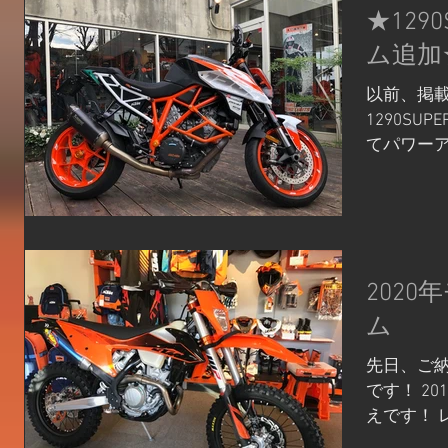
★1290
ム追加
以前、掲
1290SU
てパワーア
がオレンジ
した！ 色
る事によ
れ、安定した
2020
ム
先日、ご納
です！ 201
えです！ 
できる走