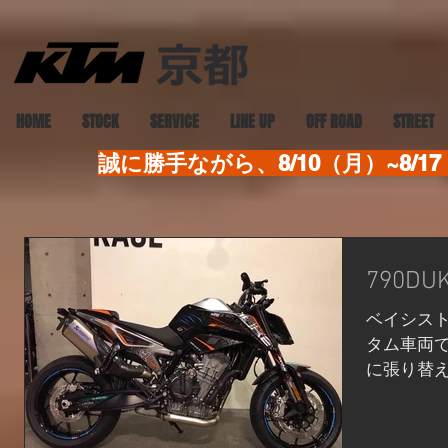
HOME
STOCK
SERVICE
LINE UP
OFF ROAD
STREET
誠に勝手ながら、8/10（月）~8
790D
ベイシス
タム車両です
に張り替
コよくなり
はビジュ
必須ですね＊