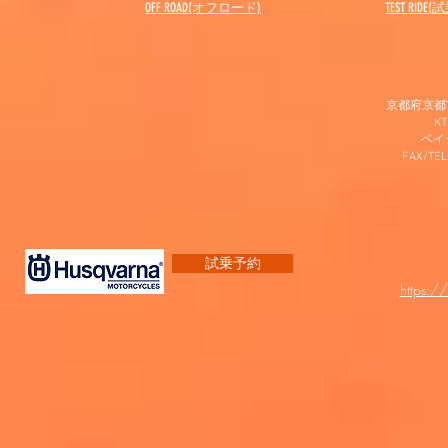
OFF ROAD(オフロード)
​TEST RIDE
京都府京都市
K
​ベ
FAX/TEL
試乗予約
https:/