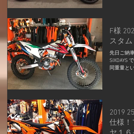
F様 202
スタム
先日ご納車さ
SIXDAYS
同重量と
す！ まずは
ヘッダー
ヴィッチよ
2019 
仕様！
ヤ１６