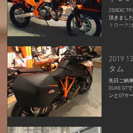
250EXC
頂きました
トローク
をするこ
ゲロ道をク
のホイー
ハブと社外
2019 
タム
先日ご納車さ
DUKE 
ンとGTケ
が存在感
タンクプ
気だしていま