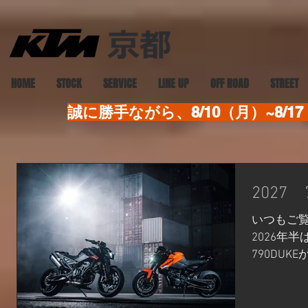
HOME
STOCK
SERVICE
LINE UP
OFF ROAD
STREET
誠に勝手ながら、8/10（月）~8
2027
いつもご覧
2026年
790DU
情報が入りま
軽快さに磨
並列2気