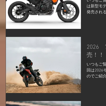
いつもご覧
デル 250 EX
は新型モデル
ご来店をお
発売され
ックバイク
す！ オフ
https://sh
「390AD
KTM/Hus
ホイールを
オート山科
サスペン
075-286-8
390ADVE
業時間11
2026 
なり普段の
プレスリリ
売！！
アドベンチャ
いつもご覧
R」に、
回は2026
輪免許で
のでご紹介
ーモデルとし
ングをより
ADVENT
KTM 790
オンロー
が、この度
めバラン 
ップのミド
ーモデルになり
な並列 2