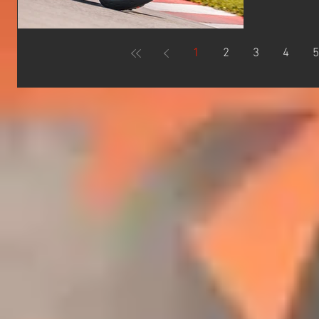
ザイン ．
載し、サ
ウイング
「最強の
MotoG
世代ネイキ
1
2
3
4
5
め込まれて
ス: 947
体験: サ
ワーアップ
「R」の誇
サスペン
Style
能を支える
で剛性の
グと軽快な
ブなデザイ
ラーが戦闘
電子制御:
ィングモー
新技術が安
DUKE 
の高さを