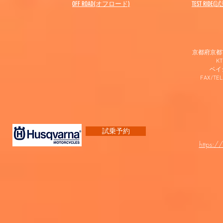
OFF ROAD(オフロード)
​TEST RIDE
京都府京都市
K
​ベ
FAX/TEL
試乗予約
https:/