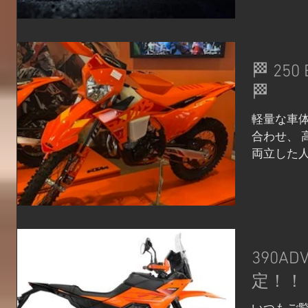
「790 
にインス
ー第一主
向上しました
🏁 25
の力強い
🏁
しつつ、タ
量化に成功
軽量な車体
「WP BR
合わせ、 
でリニア
両立した人
製フロン
DAYSモ
で、路面追
別装備も採
制: 新設
ルとはひと
軽量化を両
リングか
種電子制御
し、 オフ
390AD
時期／20
おすすめの
119万8,0
い軽さや迫
定！！
特別感をぜ