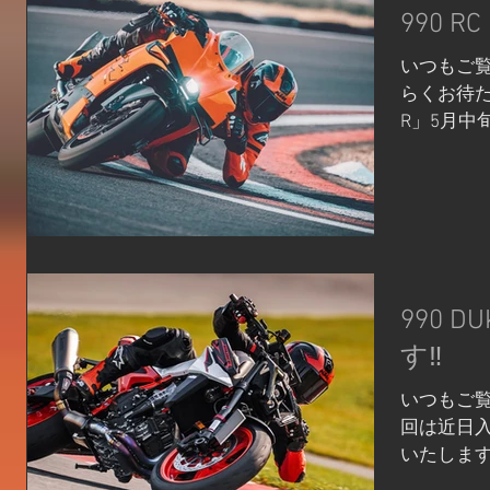
と同じく、4
990 
様々なシ
ングルシリン
快適な走り
用フレーム
いつもご覧
が加わるこ
らくお待た
められる旅
R」5月中旬
なっております。 前後サ
Rの魅力を
左右で伸 /
Rは、サ
APEX 
リートでの
ド並びに伸
代のスーパ
ショックを
培った技
KTM 890
についてご紹
ます。フ
エンジンと
990 
ル で、伸
パラレルツイ
す‼
ら、とくにオ
し、最高出力
を発揮しま
いつもご覧
オ: 軽量
回は近日入荷
り、 加
いたします♪
ンスされてい
に最高出力