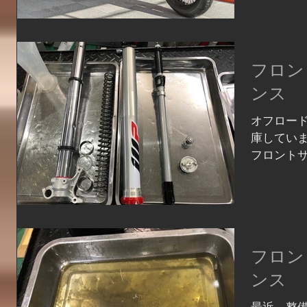
ン登場！！
筒２本出
ル、10250r
フロン
ンス
オフロード
庫していま
フロント
といいます
分解したと
ンテナンス
フロン
ンス