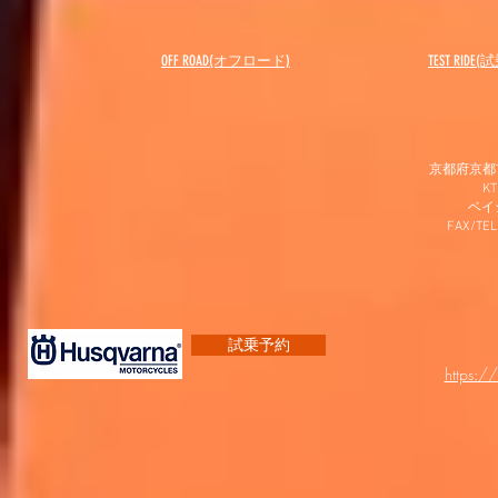
OFF ROAD(オフロード)
​TEST RIDE
京都府京都市
K
​ベ
FAX/TEL
試乗予約
https:/