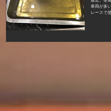
最近、整
車両が多い
レースで
で漏れるこ
が漏れて
す。 ・オ
分に砂が噛