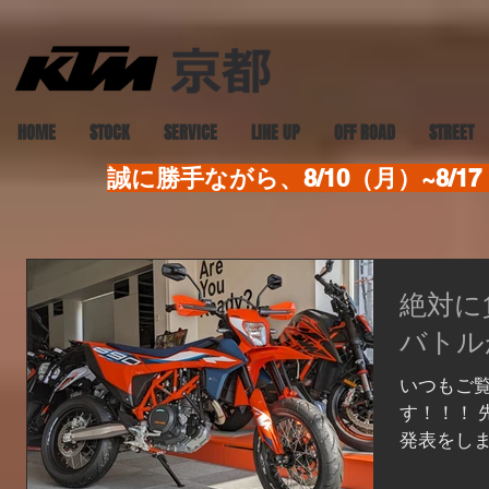
HOME
STOCK
SERVICE
LINE UP
OFF ROAD
STREET
誠に勝手ながら、8/10（月）~8
絶対に
バトル
いつもご
す！！！ 
発表をしまし
モタード