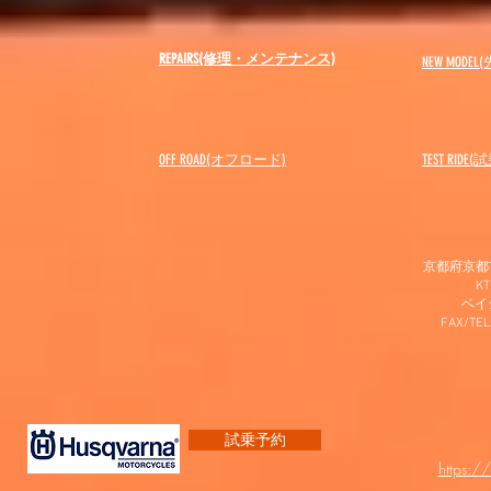
REPAIRS(修理・メンテナンス)
NEW MODEL
(
OFF ROAD(オフロード)
​TEST RIDE
京都府京都市
K
​ベ
FAX/TEL
試乗予約
https:/