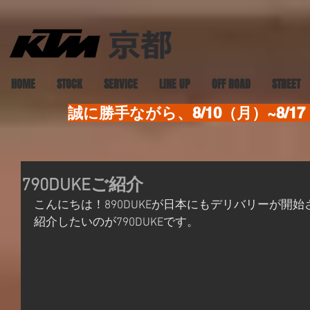
HOME
STOCK
SERVICE
LINE UP
OFF ROAD
STREET
誠に勝手ながら、8/10（月）~8
790DUKEご紹介
こんにちは！890DUKEが日本にもデリバリーが開
紹介したいのが790DUKEです。