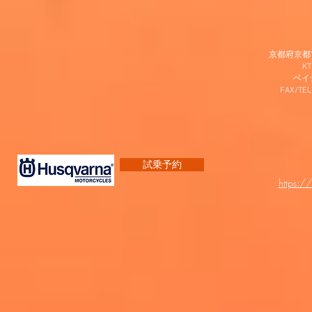
京都府京都市
K
​ベ
FAX/TEL
試乗予約
https:/