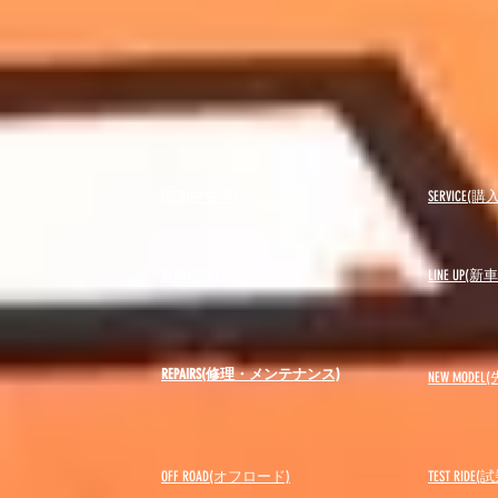
USED(中古車)
SERVICE
BLOG(ブログ)
LINE UP(
REPAIRS(修理・メンテナンス)
NEW MODEL
(
OFF ROAD(オフロード)
​TEST RIDE