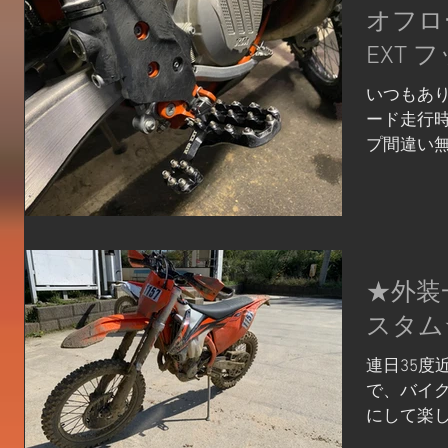
オフロ
EXT 
いつもあり
ード走行
プ間違い無
のEVO E
走行中は
で色んな
ど、忘れがち
★外装
スタム
連日35度
で、バイ
にして楽
さて、私事で