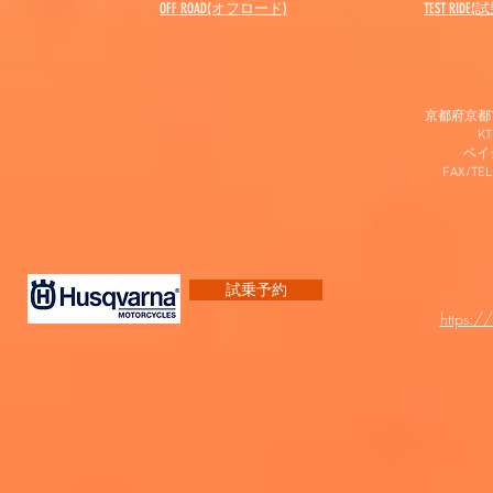
OFF ROAD(オフロード)
​TEST RIDE
京都府京都市
K
​ベ
FAX/TEL
試乗予約
https:/