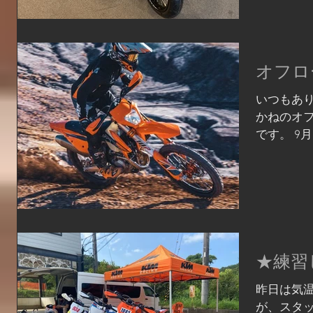
レーシン
今回はニ
す！...
オフロ
いつもあり
かねのオ
です。 9月
ロードイベ
ンド（三重
新型オフ
ベンチャー.
★練習
昨日は気温
が、スタ