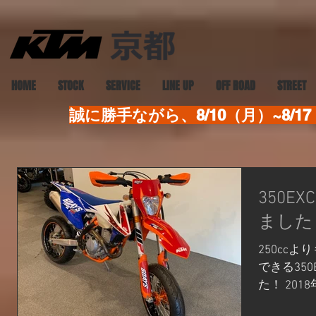
HOME
STOCK
SERVICE
LINE UP
OFF ROAD
STREET
誠に勝手ながら、8/10（月）~8
350E
ました
250cc
できる35
た！ 201
す！ ホイ