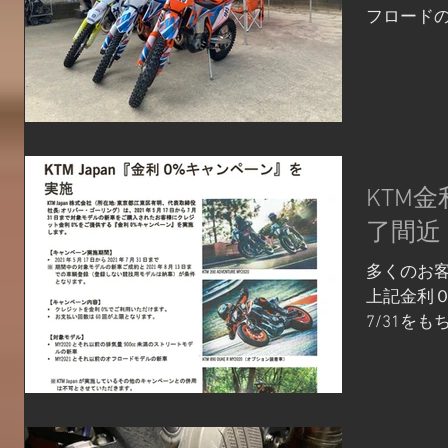
フロードの
ですが、
会い、お
いました♪
ャルディス
KTM
了間近
多くのお
上記金利
7/31を
となりま
客様は是非
ベイシスト
大林町38-3.