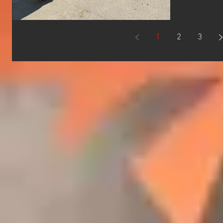
がボロボ
がてら外
にグラフィ
1
2
3