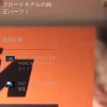
フロードモデルの純
の登録について
正パーツ！
最新記事
スタッフSのおすすめ
990RC Rパワーパー
ツ！！
2027 790DUKE発売
決定！！