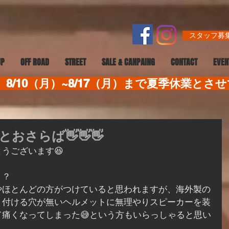
スタッフ募集
UP
OFF ROAD
STREET
SALE & CANPAING
CONTACT
EVEN
8/10（月）~8/17（月）まで夏季休業とさ
おさらば👋👋👋
うございます😆
・？
やほとんどの方がつけていると思われますが、海外製の
り付ける穴が無いヘルメットに無理やりスピーカーを装
痛くなってしまった😅という方もいらっしゃると思い