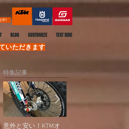
中!
T
BLOG
CUSTOMIZE
TEST RIDE
せていただきます
特集記事
意外と安い！KTMオ
公道走行不可モデル