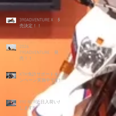
390ADVENTURE X 発
売決定！！
2026
790ADVENTURE 発
売！！
KTM免許サポートキャ
ンペーン実施中です‼
990 RC R近日入荷いた
します‼