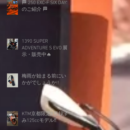
🏁 250 EXC-F SIX DAYS
のご紹介 🏁
1390 SUPER
ADVENTURE S EVO 展
示・販売中🔥
梅雨が始まる前にい
かがでしょうか︎!!
KTM京都限定‼登録済
み125ccモデル‼