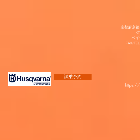
京都府京都市
K
​ベ
FAX/TEL
試乗予約
https:/