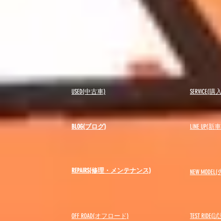
USED(中古車)
SERVICE
BLOG(ブログ)
LINE UP(
REPAIRS(修理・メンテナンス)
NEW MODEL
(
OFF ROAD(オフロード)
​TEST RIDE