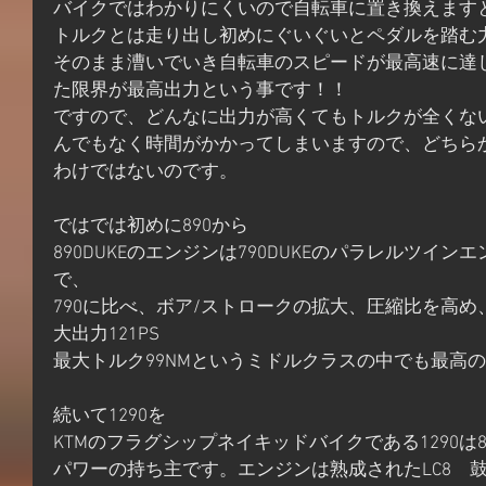
バイクではわかりにくいので自転車に置き換えます
トルクとは走り出し初めにぐいぐいとペダルを踏む
そのまま漕いでいき自転車のスピードが最高速に達
た限界が最高出力という事です！！
ですので、どんなに出力が高くてもトルクが全くな
んでもなく時間がかかってしまいますので、どちら
わけではないのです。
ではでは初めに890から
890DUKEのエンジンは790DUKEのパラレルツイ
で、
790に比べ、ボア/ストロークの拡大、圧縮比を高
大出力121PS
最大トルク99NMというミドルクラスの中でも最高
続いて1290を
KTMのフラグシップネイキッドバイクである1290は
パワーの持ち主です。エンジンは熟成されたLC8　