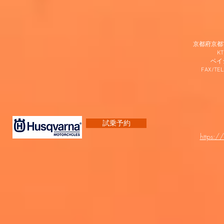
京都府京都市
K
​ベ
FAX/TEL
試乗予約
https:/