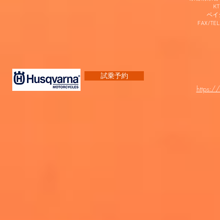
K
​ベ
FAX/TEL
試乗予約
https:/