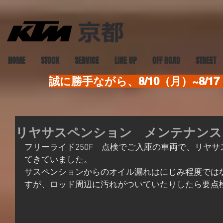
HOME
STOCK
SERVICE
LINE UP
OFF ROAD
STREET
誠に勝手ながら、8/10（月）~8
リヤサスペンション メンテナンス
フリーライド250F　点検でご入庫の車両で、リヤ
てきていました。
サスペンションからのオイル漏れはにじみ程度では
すが、ロッド周辺に汚れがついていたりしたら要点