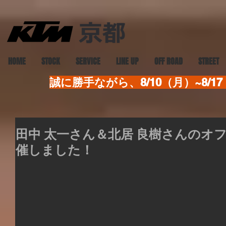
HOME
STOCK
SERVICE
LINE UP
OFF ROAD
STREET
誠に勝手ながら、8/10（月）~8
田中 太一さん＆北居 良樹さんのオ
催しました！