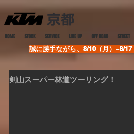
HOME
STOCK
SERVICE
LINE UP
OFF ROAD
STREET
誠に勝手ながら、8/10（月）~8
剣山スーパー林道ツーリング！