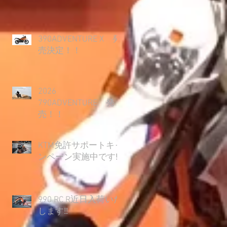
390ADVENTURE X 発
売決定！！
2026
790ADVENTURE 発
売！！
KTM免許サポートキャ
ンペーン実施中です‼
990 RC R近日入荷いた
します‼