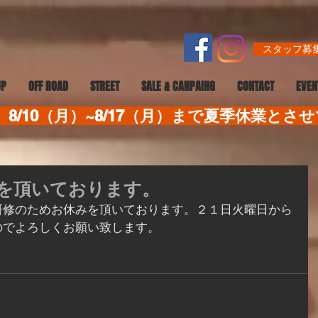
スタッフ募集
UP
OFF ROAD
STREET
SALE & CANPAING
CONTACT
EVEN
8/10（月）~8/17（月）まで夏季休業とさ
を頂いております。
研修のためお休みを頂いております。２１日火曜日から
のでよろしくお願い致します。