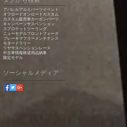
アパレル
アルミパーツ
イベント
オフロード
オンロード
カスタム
カスタム販売車
カーボンパーツ
キャンペーン
サスペンション
スプロケット
ツーリング
ニューモデル
フロントフォーク
ブレーキ
マフラー
メンテナンス
モタード
ラリー
リヤサスペンション
レース
中古車情報
林道
用品
納車
限定モデル
ソーシャルメディア