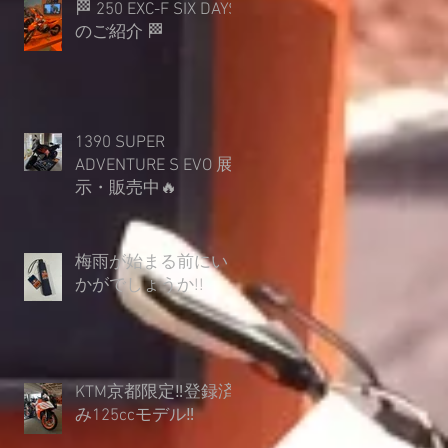
🏁 250 EXC-F SIX DAYS
のご紹介 🏁
1390 SUPER
ADVENTURE S EVO 展
示・販売中🔥
梅雨が始まる前にい
かがでしょうか︎!!
KTM京都限定‼登録済
み125ccモデル‼