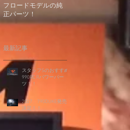
フロードモデルの純
の登録について
正パーツ！
最新記事
スタッフSのおすすめ
990RC Rパワーパー
ツ！！
2027 790DUKE発売
決定！！