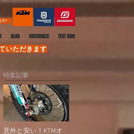
中!
T
BLOG
CUSTOMIZE
TEST RIDE
せていただきます
特集記事
意外と安い！KTMオ
公道走行不可モデル