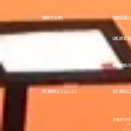
USED(中古車)
SERVICE
BLOG(ブログ)
LINE UP(
REPAIRS(修理・メンテナンス)
NEW MODEL
(
OFF ROAD(オフロード)
​TEST RIDE
京都府京都市
K
​ベ