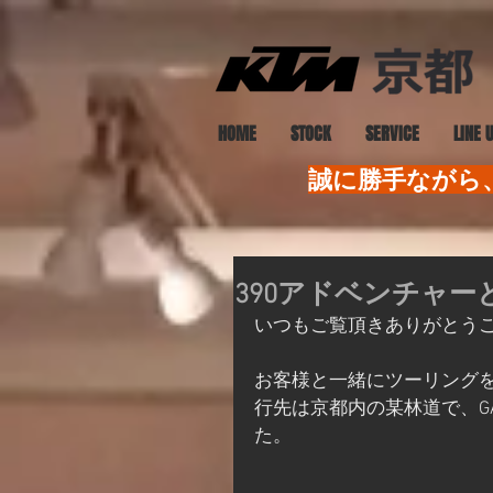
HOME
STOCK
SERVICE
LINE 
誠に勝手ながら、
390アドベンチャ
いつもご覧頂きありがとう
お客様と一緒にツーリング
行先は京都内の某林道で、GASGA
た。