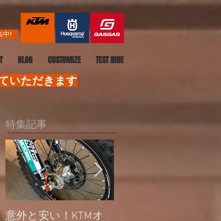
中!
T
BLOG
CUSTOMIZE
TEST RIDE
せていただきます
特集記事
意外と安い！KTMオ
公道走行不可モデル