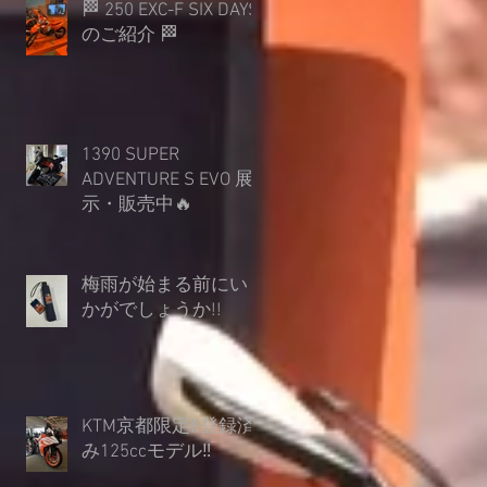
🏁 250 EXC-F SIX DAYS
のご紹介 🏁
1390 SUPER
ADVENTURE S EVO 展
示・販売中🔥
梅雨が始まる前にい
かがでしょうか︎!!
KTM京都限定‼登録済
み125ccモデル‼