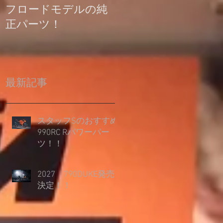
フロードモデルの純
の登録について
正パーツ！
最新記事
スタッフSのおすすめ
990RC Rパワーパー
ツ！！
2027 790DUKE発売
決定！！