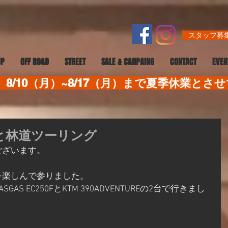
スタッフ募集
UP
OFF ROAD
STREET
SALE & CANPAING
CONTACT
EVEN
8/10（月）~8/17（月）まで夏季休業とさ
ーと林道ツーリング
ございます。
を楽しんで参りました。
S EC250FとKTM 390ADVENTUREの2台で行きまし