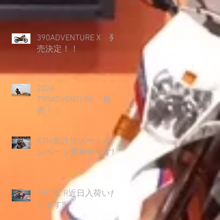
390ADVENTURE X 発
売決定！！
2026
790ADVENTURE 発
売！！
KTM免許サポートキャ
ンペーン実施中です‼
990 RC R近日入荷いた
します‼