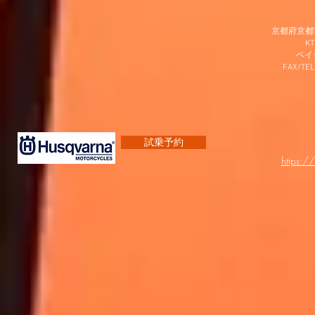
京都府京都市
K
​ベ
FAX/TEL
試乗予約
https:/