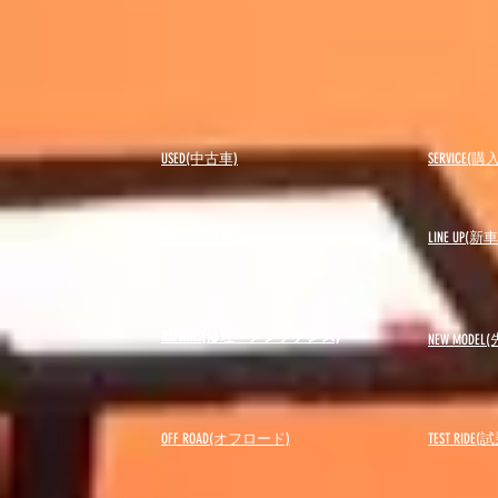
USED(中古車)
SERVICE
BLOG(ブログ)
LINE UP(
REPAIRS(修理・メンテナンス)
NEW MODEL
(
OFF ROAD(オフロード)
​TEST RIDE