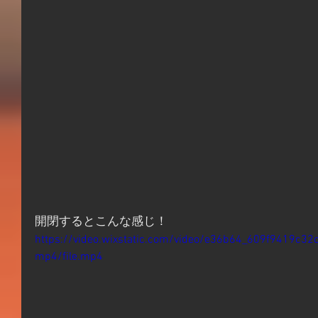
開閉するとこんな感じ！
https://video.wixstatic.com/video/e36b64_609f9419c
mp4/file.mp4