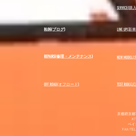
USED(中古車)
SERVICE
BLOG(ブログ)
LINE UP(
REPAIRS(修理・メンテナンス)
NEW MODEL
(
OFF ROAD(オフロード)
​TEST RIDE
京都府京都市
K
​ベ
FAX/TEL