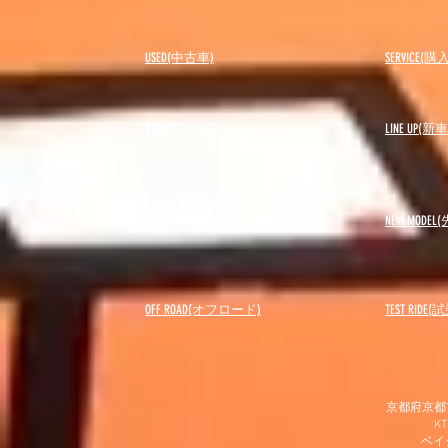
USED(中古車)
SERVICE
BLOG(ブログ)
LINE UP(
REPAIRS(修理・メンテナンス)
NEW MODEL
(
OFF ROAD(オフロード)
​TEST RIDE
京都府京都市
K
​ベ