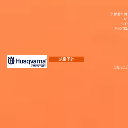
京都府京都市
K
​ベ
FAX/TEL
試乗予約
https:/