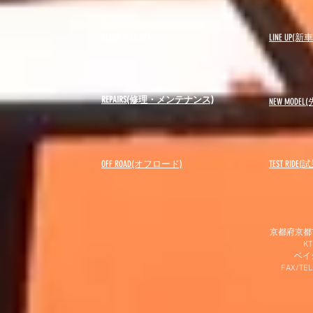
BLOG(ブログ)
LINE UP(
REPAIRS(修理・メンテナンス)
NEW MODEL
(
OFF ROAD(オフロード)
​TEST RIDE
京都府京都市
K
​ベ
FAX/TEL