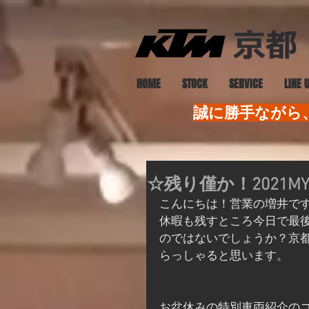
HOME
STOCK
SERVICE
LINE 
誠に勝手ながら、
☆残り僅か！2021
こんにちは！営業の増井で
休暇も残すところ今日で最
のではないでしょうか？京
らっしゃると思います。
お盆休みの特別車両紹介の