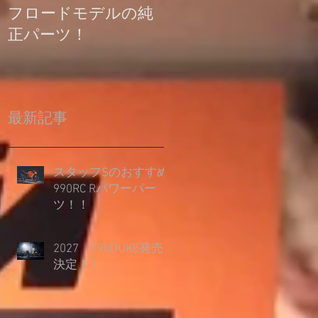
フロードモデルの純
の登録について
正パーツ！
最新記事
スタッフSのおすすめ
990RC Rパワーパー
ツ！！
2027 790DUKE発売
決定！！