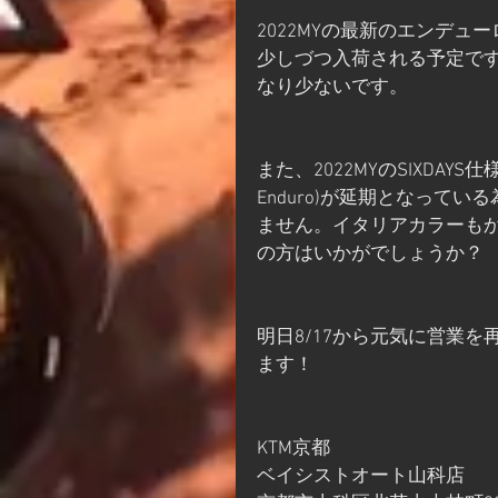
2022MYの最新のエンデ
少しづつ入荷される予定で
なり少ないです。
また、2022MYのSIXDAYS仕様も
Enduro)が延期となって
ません。イタリアカラーも
の方はいかがでしょうか？
明日8/17から元気に営業
ます！
KTM京都
ベイシストオート山科店