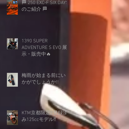
🏁 250 EXC-F SIX DAYS
のご紹介 🏁
1390 SUPER
ADVENTURE S EVO 展
示・販売中🔥
梅雨が始まる前にい
かがでしょうか︎!!
KTM京都限定‼登録済
み125ccモデル‼