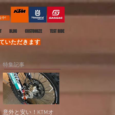
中!
T
BLOG
CUSTOMIZE
TEST RIDE
せていただきます
特集記事
意外と安い！KTMオ
公道走行不可モデル