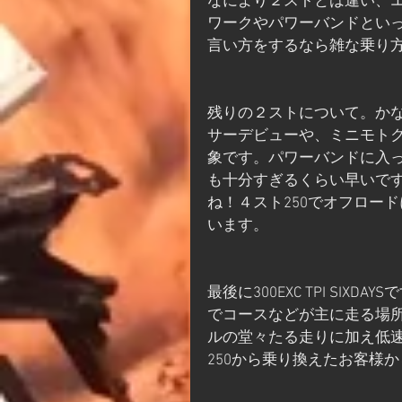
なにより２ストとは違い、
ワークやパワーバンドとい
言い方をするなら雑な乗り
残りの２ストについて。かなり
サーデビューや、ミニモト
象です。パワーバンドに入
も十分すぎるくらい早いです
ね！４スト250でオフロー
います。
最後に300EXC TPI SI
でコースなどが主に走る場所
ルの堂々たる走りに加え低
250から乗り換えたお客様