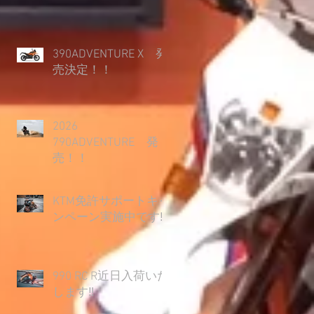
390ADVENTURE X 発
売決定！！
2026
790ADVENTURE 発
売！！
KTM免許サポートキャ
ンペーン実施中です‼
990 RC R近日入荷いた
します‼