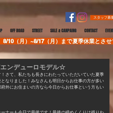
スタッフ募集
UP
OFF ROAD
STREET
SALE & CANPAING
CONTACT
EVEN
8/10（月）~8/17（月）まで夏季休業とさ
MYエンデューロモデル☆
す！さて、私たちも長きにわたっていただいていた夏季
後となりました！みなさんも明日からお仕事の方が多い
都府外にお住まいの方なら今日からお仕事という方もい
コーナーも今日で最後です！最後の締めくくりは残りわ