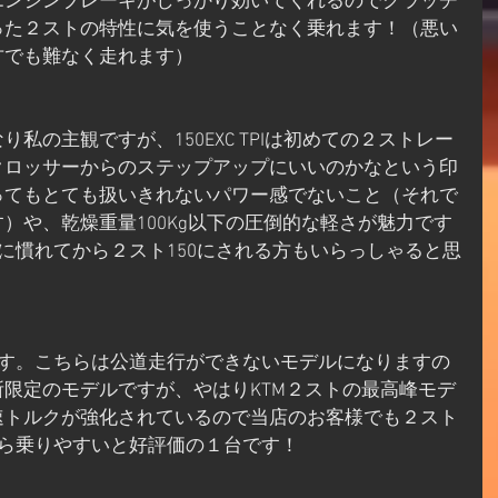
エンジンブレーキがしっかり効いてくれるのでクラッチ
った２ストの特性に気を使うことなく乗れます！（悪い
方でも難なく走れます）
私の主観ですが、150EXC TPIは初めての２ストレー
クロッサーからのステップアップにいいのかなという印
ってもとても扱いきれないパワー感でないこと（それで
）や、乾燥重量100Kg以下の圧倒的な軽さが魅力です
ドに慣れてから２スト150にされる方もいらっしゃると思
XDAYSです。こちらは公道走行ができないモデルになりますの
限定のモデルですが、やはりKTM２ストの最高峰モデ
速トルクが強化されているので当店のお客様でも２スト
から乗りやすいと好評価の１台です！