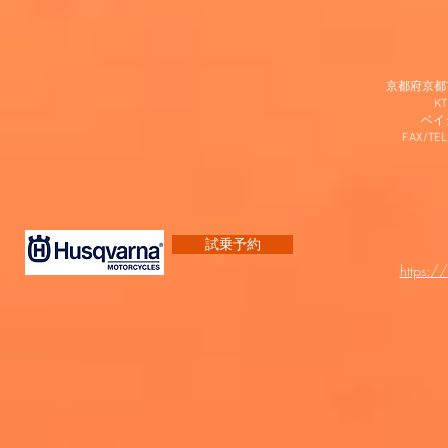
京都府京都市
K
​ベ
FAX/TEL
試乗予約
https:/