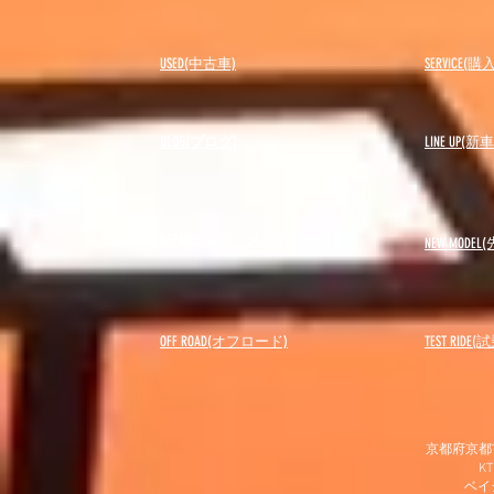
USED(中古車)
SERVICE
BLOG(ブログ)
LINE UP(
REPAIRS(修理・メンテナンス)
NEW MODEL
(
OFF ROAD(オフロード)
​TEST RIDE
京都府京都市
K
​ベ