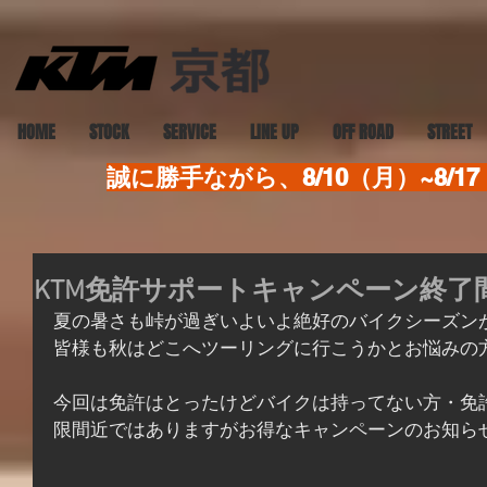
HOME
STOCK
SERVICE
LINE UP
OFF ROAD
STREET
誠に勝手ながら、8/10（月）~8
KTM免許サポートキャンペーン終了
夏の暑さも峠が過ぎいよいよ絶好のバイクシーズン
皆様も秋はどこへツーリングに行こうかとお悩みの
今回は免許はとったけどバイクは持ってない方・免
限間近ではありますがお得なキャンペーンのお知ら