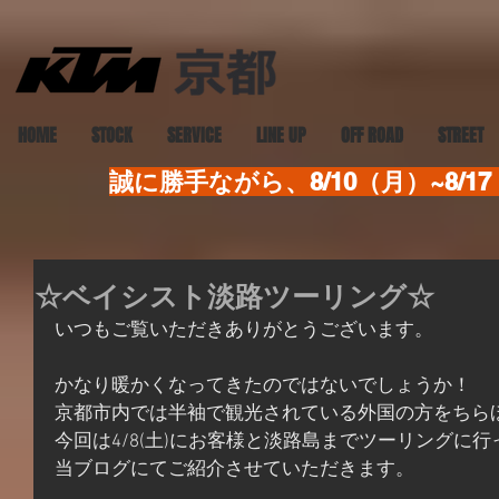
HOME
STOCK
SERVICE
LINE UP
OFF ROAD
STREET
誠に勝手ながら、8/10（月）~8
☆ベイシスト淡路ツーリング☆
いつもご覧いただきありがとうございます。
かなり暖かくなってきたのではないでしょうか！
京都市内では半袖で観光されている外国の方をちら
今回は4/8(土)にお客様と淡路島までツーリングに
当ブログにてご紹介させていただきます。