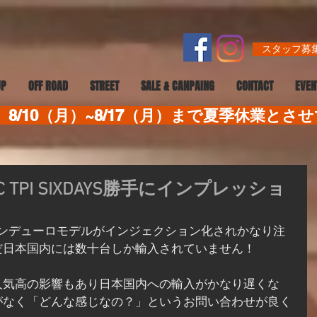
スタッフ募集
UP
OFF ROAD
STREET
SALE & CANPAING
CONTACT
EVEN
8/10（月）~8/17（月）まで夏季休業とさ
XC TPI SIXDAYS勝手にインプレッショ
だ日本国内には数十台しか輸入されていません！
人気高の影響もあり日本国内への輸入がかなり遅くな
がなく「どんな感じなの？」というお問い合わせが良く