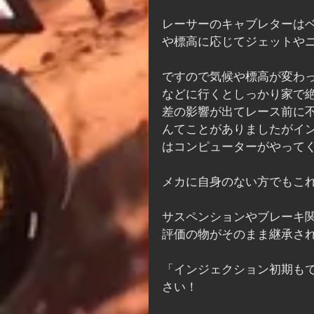
レーサーのキャブレターは
や標高に応じてジェットや
ですので気候や標高が変わ
などに行くとしっかり家で
差の影響が出てレース前に
んてことがありましたがイ
はコンピューターがやって
メカに自身のない方でもこ
サスペンションやブレーキ
評価の物がそのまま継承さ
「インジェクション初期も
さい！