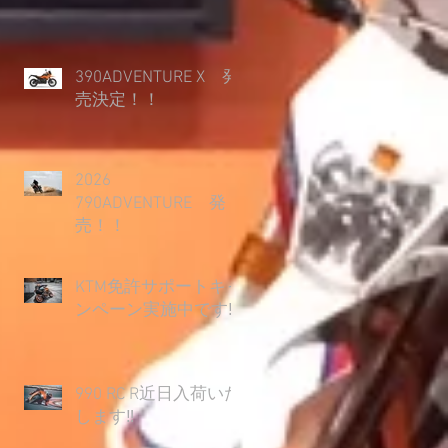
390ADVENTURE X 発
売決定！！
2026
790ADVENTURE 発
売！！
KTM免許サポートキャ
ンペーン実施中です‼
990 RC R近日入荷いた
します‼