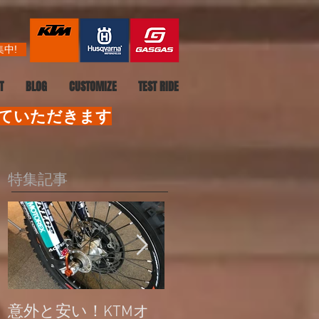
中!
T
BLOG
CUSTOMIZE
TEST RIDE
せていただきます
特集記事
意外と安い！KTMオ
公道走行不可モデル