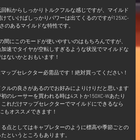
低回転からしっかりトルクフルな感じですが、マイルド
けていけばしっかりパワーは出てくるのですが125XC-
やすさのあるマイルドな特性です。
での間にこのモードが使いやすいのはもちろんですが、
急加速でタイヤが空転しすぎるような状況でマイルドな
ではないかとおもいます！
 TPIはマップセレクター必需品です！絶対買ってください！
イクルの良さがあるのでお好みによりけりだと思います
のレーサーを買われる時は4ストか150XC-Wあたり
、これだけマップセレクターでマイルドにできるなら
の方にもオススメできます！
きる点としてはキャブレターのように標高や季節ごとの
ったというところもあります。