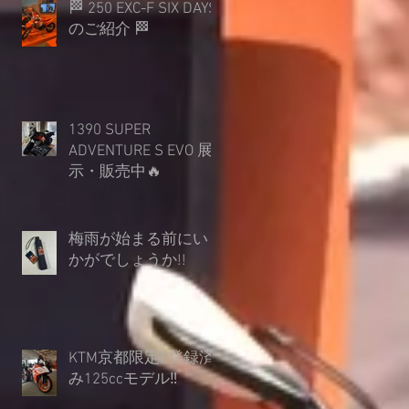
🏁 250 EXC-F SIX DAYS
のご紹介 🏁
1390 SUPER
ADVENTURE S EVO 展
示・販売中🔥
梅雨が始まる前にい
かがでしょうか︎!!
KTM京都限定‼登録済
み125ccモデル‼