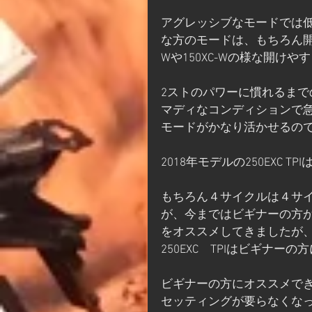
アグレッシブなモードでは
な方のモードは、もちろん開
Wや150XC-Wの様な開け
2ストのパワーに慣れるま
マディなコンディションで
モードがかなり活かせるの
2018年モデルの250EXC
もちろん４サイクルは４サ
が、今まではビギナーの方が初
をオススメしてきましたが
250EXC　TPIはビギナー
ビギナーの方にオススメで
セッティングが要らなくな