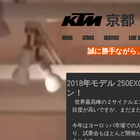
HOME
STOCK
SERVICE
LINE 
誠に勝手ながら、
2018年モデル 250E
ン！
  世界最高峰の２サイクルエンデューロモデルがインジェクション化されかなり注
目度が高いですが、まだま
.
今年はヨーロッパ市場での
り、試乗会もほとんど開催