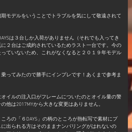
初期モデルをいうことでトラブルを気にして敬遠されて
。
 SIXDAYSは３台しか入荷がありません（それでも入ってき
既に２台はご成約されているためラスト一台です。今の
たっていないため、これがなくなると２０１９年モデル
と乗ってみたので勝手にインプレです！あくまで参考ま
はオイルの注入口がフレームについたのとオイル量の警
の他は2017MYから大きな変更はありません。
ころの「６DAYS」の柄のところが熱転写で素材にプ
スに出られる方はそのままナンバリングがはれないの