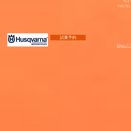
​ベ
FAX/TEL
試乗予約
https:/